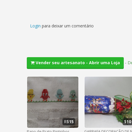
Login
para deixar um comentário
-
De
Vender seu artesanato - Abrir uma Loja
R$
15
$
10
Pano de Prato Pintinhos