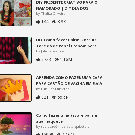
DIY PRESENTE CRIATIVO PARA O
NAMORADO | DIY DIA DOS
by Thalita Oliveira
144
3.8K
DIY Como fazer Painel Cortina
Torcida de Papel Crepom para
by Juliana Martins
3728
1.16M
APRENDA COMO FAZER UMA CAPA
PARA CARTÃO DE VACINA EM E.V.A
by Eula Paz Eul'Artes
821
55.6K
Como fazer uma árvore para a
sua maquete
by sou acadêmico de arquitetura
15999
1.16M