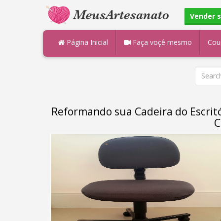
Vender 
Página Inicial
Faça voçê mesmo
Cou
Reformando sua Cadeira do Escritór
C