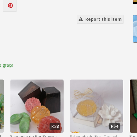
Report this item
 graça
R$
8
R$
4
GARRAFA DECORAÇÃO DE NATAL
Sabonete de Flor Provençal
Sabonete de Flor , Tamanho Plus
Barr