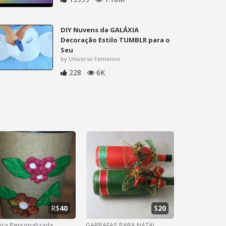
DIY Nuvens da GALÁXIA
Decoração Estilo TUMBLR para o
Seu
by Universo Feminino
228
6K
R$
40
$
20
ica Personalizada
GARRAFAS PARA NATAL