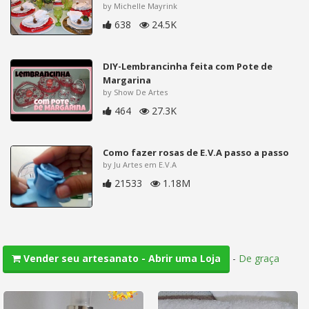
by Michelle Mayrink
638
24.5K
DIY-Lembrancinha feita com Pote de
Margarina
by Show De Artes
464
27.3K
Como fazer rosas de E.V.A passo a passo
by Ju Artes em E.V.A
21533
1.18M
-
De graça
Vender seu artesanato - Abrir uma Loja