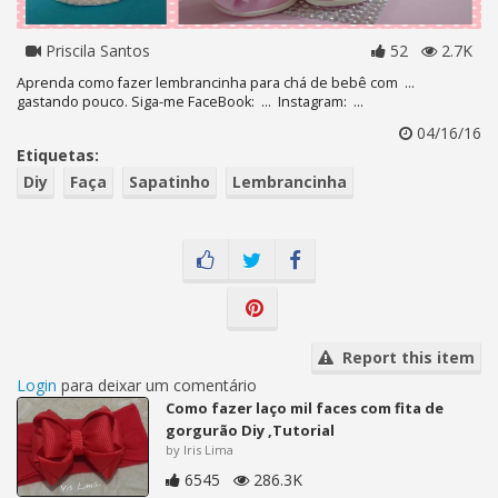
Priscila Santos
52
2.7K
Aprenda como fazer lembrancinha para chá de bebê com ...
gastando pouco. Siga-me FaceBook: ... Instagram: ...
04/16/16
Etiquetas:
Diy
Faça
Sapatinho
Lembrancinha
Report this item
Login
para deixar um comentário
Como fazer laço mil faces com fita de
gorgurão Diy ,Tutorial
by Iris Lima
6545
286.3K