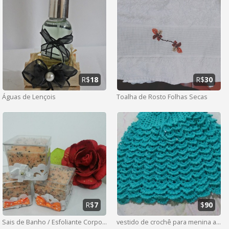
R$
18
R$
30
Águas de Lençois
Toalha de Rosto Folhas Secas
R$
7
$
90
Sais de Banho / Esfoliante Corporal
vestido de crochê para menina até 2 anos