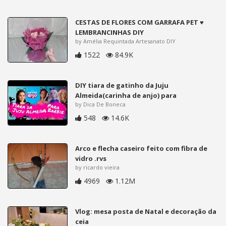
CESTAS DE FLORES COM GARRAFA PET ♥
LEMBRANCINHAS DIY
by Amélia Requintada Artesanato DIY
1522
84.9K
DIY tiara de gatinho da Juju
Almeida(carinha de anjo) para
by Dica De Boneca
548
14.6K
Arco e flecha caseiro feito com fibra de
vidro .rvs
by ricardo vieira
4969
1.12M
Vlog: mesa posta de Natal e decoração da
ceia