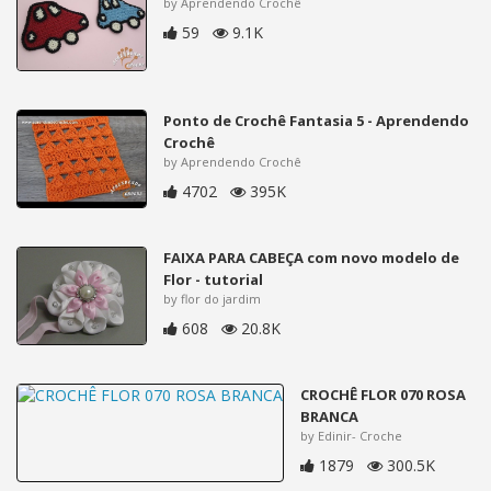
by Aprendendo Crochê
59
9.1K
Ponto de Crochê Fantasia 5 - Aprendendo
Crochê
by Aprendendo Crochê
4702
395K
FAIXA PARA CABEÇA com novo modelo de
Flor - tutorial
by flor do jardim
608
20.8K
CROCHÊ FLOR 070 ROSA
BRANCA
by Edinir- Croche
1879
300.5K