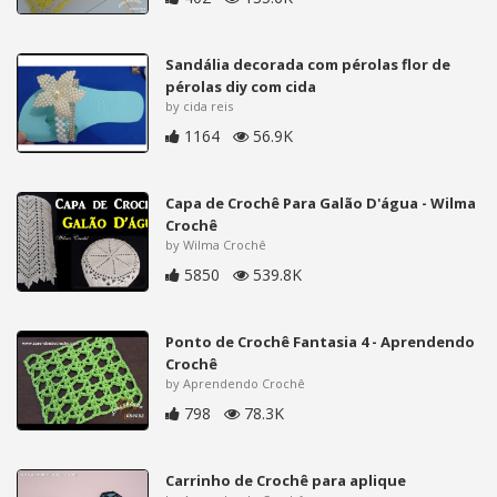
Sandália decorada com pérolas flor de
pérolas diy com cida
by cida reis
1164
56.9K
Capa de Crochê Para Galão D'água - Wilma
Crochê
by Wilma Crochê
5850
539.8K
Ponto de Crochê Fantasia 4 - Aprendendo
Crochê
by Aprendendo Crochê
798
78.3K
Carrinho de Crochê para aplique