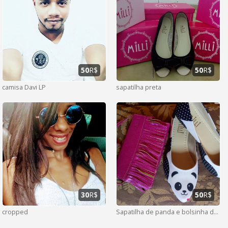
50
R$
50
R$
camisa Davi LP
sapatilha preta
30
R$
50
R$
cropped
Sapatilha de panda e bolsinha de couro