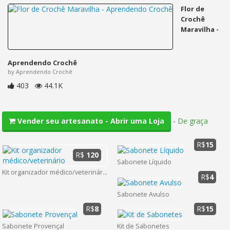
Flor de
Crochê
Maravilha -
Aprendendo Crochê
by Aprendendo Crochê
403
44.1K
-
De graça
Vender seu artesanato - Abrir uma Loja
R$
15
R$
120
Sabonete Líquido
Kit organizador médico/veterinário
R$
4
Sabonete Avulso
R$
8
R$
15
Sabonete Provençal
Kit de Sabonetes