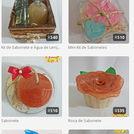
R$
40
R$
10
Kit de Sabonete e Água de Lençois
Mini Kit de Sabonetes
R$
10
R$
35
Sabonete
Rosa de Sabonete