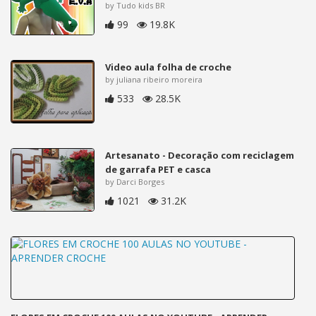
by Tudo kids BR
99
19.8K
Video aula folha de croche
by juliana ribeiro moreira
533
28.5K
Artesanato - Decoração com reciclagem
de garrafa PET e casca
by Darci Borges
1021
31.2K