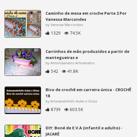
Caminho de mesa em croche Parte 2 Por
Vanessa Marcondes
by Vanessa Marcondes
1329
74.5K
Carrinhos de mão produzidos a partir de
mantegueiras e
by Antonisianatos Artesanatos
542
41.8K
Bico de crochê em carreira única - CROCHÊ
18
by Artesanatofofo Aulas e Dicas
8739
603.5K
DIY: Boné de E.V.A (infantil e adulto) -
JACARÉ