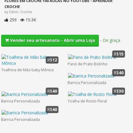
FLORES EM CROCHE 100 AULAS NO YOUTUBE - APRENDER
CROCHE
by Edinir- Croche
259
15.3K
-
De graça
Vender seu artesanato - Abrir uma Loja
R$
15
R$
12
Pano de Prato Bolinho
Toalhina de Mão baby Mônica
R$
40
Barrica Personalizada
R$
40
R$
30
Barrica Personalizada
Toalha de Rosto Floral
R$
40
Barrica Personalizada