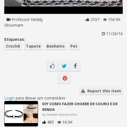
Professor Neddy
2597
156.9K
Ghusmam
11/26/16
Etiquetas:
Crochê
Tapete
Banheiro
Pet
Report this item
Login
para deixar um comentário
DIY COMO FAZER CHOKER DE COURO E DE
RENDA
by Renata Vasconcelos
485
16.5K