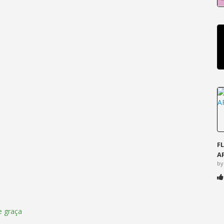
F
A
by
 graça