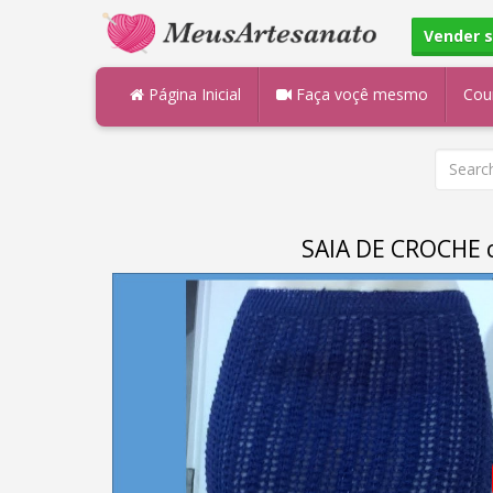
Vender 
Página Inicial
Faça voçê mesmo
Cou
SAIA DE CROCHE c