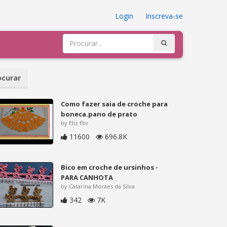
Login
|
Inscreva-se
curar
Como fazer saia de croche para
boneca.pano de prato
by Eliz flor
11600
696.8K
Bico em croche de ursinhos -
PARA CANHOTA
by Catarina Moraes da Silva
342
7K