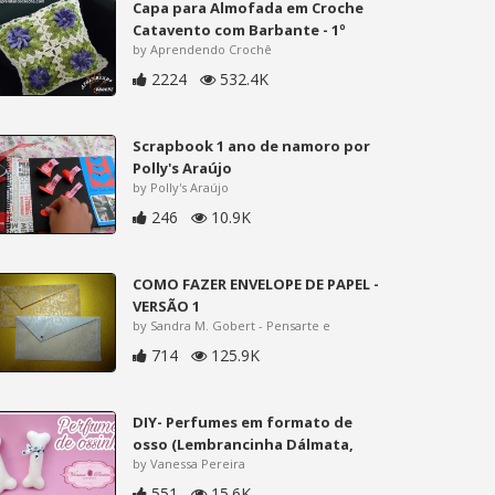
Capa para Almofada em Croche
Catavento com Barbante - 1º
by Aprendendo Crochê
2224
532.4K
Scrapbook 1 ano de namoro por
Polly's Araújo
by Polly's Araújo
246
10.9K
COMO FAZER ENVELOPE DE PAPEL -
VERSÃO 1
by Sandra M. Gobert - Pensarte e
714
125.9K
DIY- Perfumes em formato de
osso (Lembrancinha Dálmata,
by Vanessa Pereira
551
15.6K