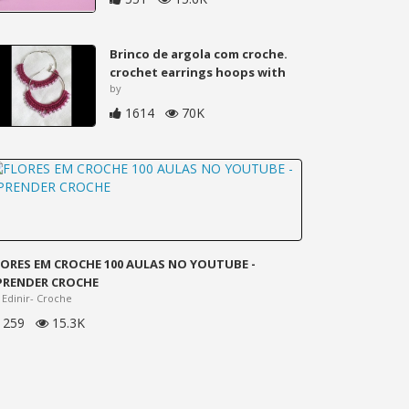
Brinco de argola com croche.
crochet earrings hoops with
by
1614
70K
LORES EM CROCHE 100 AULAS NO YOUTUBE -
PRENDER CROCHE
 Edinir- Croche
259
15.3K