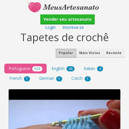
Vender seu artesanato
Login
|
Inscreva-se
Tapetes de crochê
Popular
Mais Vistos
Recente
Portuguese
English
Italian
503
46
4
French
German
Czech
1
1
1