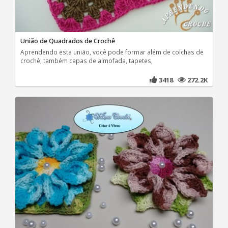
União de Quadrados de Crochê
Aprendendo esta união, você pode formar além de colchas de
crochê, também capas de almofada, tapetes,
3418
272.2K