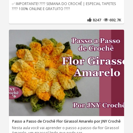
✅ IMPORTANTE! ???? SEMANA DO CROCHÊ | ESPECIAL TAPETES
???? 100% ONLINE E GRATUITO ????
8247
692.7K
Passo a Passo de Crochê Flor Girassol Amarelo por JNY Crochê
Nesta aula você vai aprender o passo a passo da flor Girassol
Amarelo, um girassol lindo que pode ser