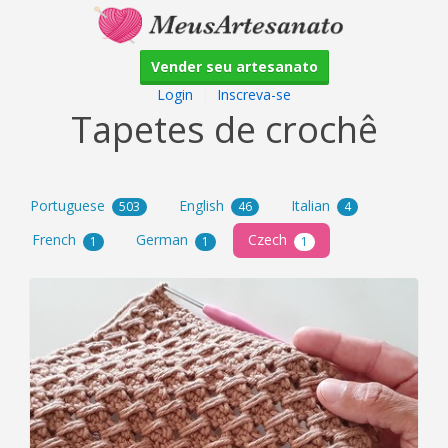
Vender seu artesanato
Login
|
Inscreva-se
Tapetes de crochê
Portuguese
English
Italian
503
46
4
French
German
Czech
1
1
1