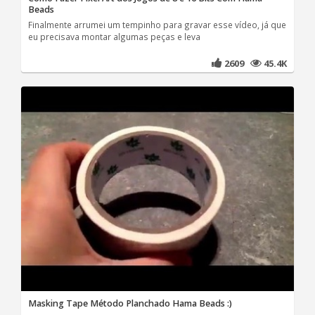
Beads
Finalmente arrumei um tempinho para gravar esse vídeo, já que
eu precisava montar algumas peças e leva
2609
45.4K
Masking Tape Método Planchado Hama Beads :)