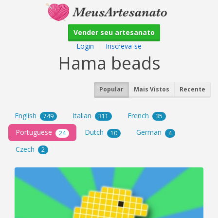
Vender seu artesanato
Login
|
Inscreva-se
Hama beads
Popular
Mais Vistos
Recente
English
Italian
French
749
311
35
Portuguese
Dutch
German
24
10
4
Czech
2