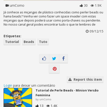
umComo
30
1.9K
Já conhece as miçangas de plástico conhecidas como perler beads ou
hama beads? Venha ver como fazer um space invader com estas
miçangas que depois poderá usar como porta-chaves ou pendente.
No nosso canal geral podes encontrar tudo o que te lembres de
09/12/15
Etiquetas:
Tutorial
Beads
Tuto
Report this item
Login
para deixar um comentário
Tutorial de Perle Beads - Minion Versão
Feminina
by umComo
13
1.4K