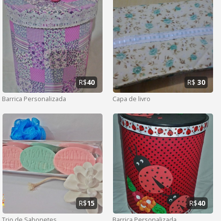
R$
40
R$
30
Barrica Personalizada
Capa de livro
R$
15
R$
40
Trio de Sabonetes
Barrica Personalizada