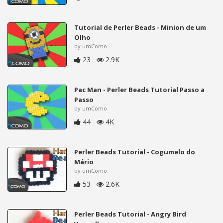
Tutorial de Perler Beads - Minion de um
Olho
by umComo
23
2.9K
Pac Man - Perler Beads Tutorial Passo a
Passo
by umComo
44
4K
Perler Beads Tutorial - Cogumelo do
Mário
by umComo
53
2.6K
Perler Beads Tutorial - Angry Bird