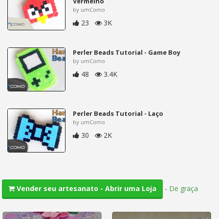
Vermelho
by umComo
23
3K
Perler Beads Tutorial - Game Boy
by umComo
48
3.4K
Perler Beads Tutorial - Laço
by umComo
30
2K
-
De graça
Vender seu artesanato - Abrir uma Loja