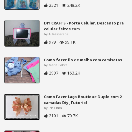
2321
248.2K
DIY CRAFTS - Porta Celular. Descanso pra
celular feitos com
by A Máscarada
979
59.1K
Como fazer fio de malha com camisetas
by Maria Cabral
2997
163.2K
Como Fazer Laço Boutique Duplo com 2
camadas Diy ,Tutorial
by Iris Lima
2101
70.7K