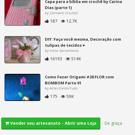
Capa para a bíblia em crochê by Carina
Dias (parte 1)
by Carinarts crochet
187
12.7K
DIY: Faça você mesma, Decoração com
tulipas de tecidos ♥
by Irene Sarranheira
16193
514K
Como Fazer Origami #28 FLOR com
BOMBOM Parte 01
by Artes DeUmTudo
175
59K
-
De graça
Vender seu artesanato - Abrir uma Loja