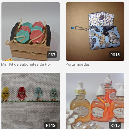
R$
7
R$
15
Mini Kit de Sabonetes de Flor
Porta moedas
R$
15
R$
15