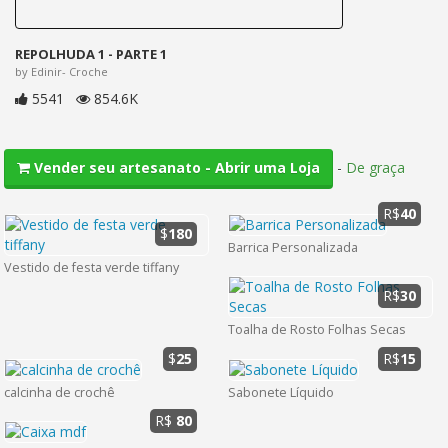
REPOLHUDA 1 - PARTE 1
by Edinir- Croche
5541
854.6K
-
De graça
Vender seu artesanato - Abrir uma Loja
R$
40
$
180
Barrica Personalizada
Vestido de festa verde tiffany
R$
30
Toalha de Rosto Folhas Secas
$
25
R$
15
calcinha de crochê
Sabonete Líquido
R$
80