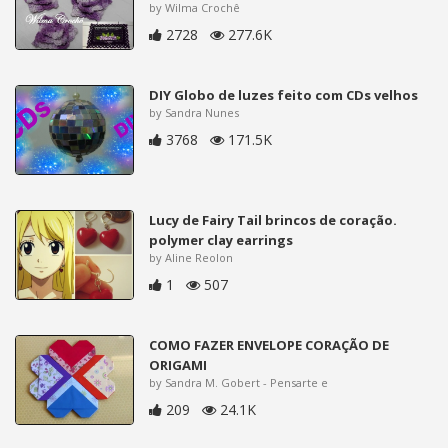
by Wilma Crochê
2728
277.6K
DIY Globo de luzes feito com CDs velhos
by Sandra Nunes
3768
171.5K
Lucy de Fairy Tail brincos de coração.
polymer clay earrings
by Aline Reolon
1
507
COMO FAZER ENVELOPE CORAÇÃO DE
ORIGAMI
by Sandra M. Gobert - Pensarte e
209
24.1K