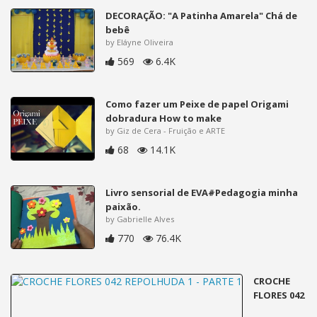
DECORAÇÃO: "A Patinha Amarela" Chá de
bebê
by Eláyne Oliveira
569
6.4K
Como fazer um Peixe de papel Origami
dobradura How to make
by Giz de Cera - Fruição e ARTE
68
14.1K
Livro sensorial de EVA#Pedagogia minha
paixão.
by Gabrielle Alves
770
76.4K
CROCHE
FLORES 042