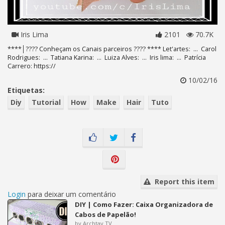
Iris Lima
2101
70.7K
****│???? Conheçam os Canais parceiros ???? **** Let'artes: ... Carol
Rodrigues: ... Tatiana Karina: ... Luiza Alves: ... Iris lima: ... Patrícia
Carrero: https://
10/02/16
Etiquetas:
Diy
Tutorial
How
Make
Hair
Tuto
Report this item
Login
para deixar um comentário
DIY | Como Fazer: Caixa Organizadora de
Cabos de Papelão!
by Archtay TV