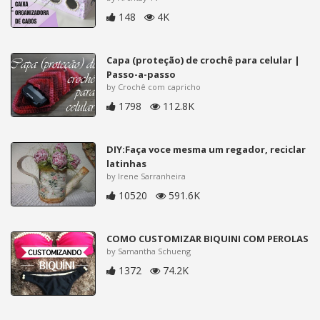
148
4K
Capa (proteção) de crochê para celular |
Passo-a-passo
by Crochê com capricho
1798
112.8K
DIY:Faça voce mesma um regador, reciclar
latinhas
by Irene Sarranheira
10520
591.6K
COMO CUSTOMIZAR BIQUINI COM PEROLAS
by Samantha Schueng
1372
74.2K