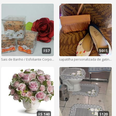
R$
7
50
R$
Sais de Banho / Esfoliante Corporal
sapatilha personalizada de gatinho
R$
140
$
120