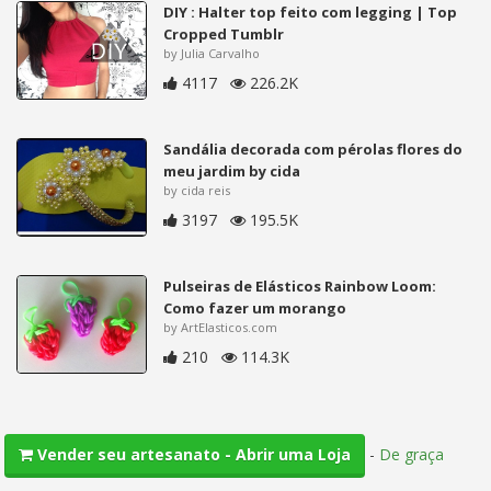
DIY : Halter top feito com legging | Top
Cropped Tumblr
by Julia Carvalho
4117
226.2K
Sandália decorada com pérolas flores do
meu jardim by cida
by cida reis
3197
195.5K
Pulseiras de Elásticos Rainbow Loom:
Como fazer um morango
by ArtElasticos.com
210
114.3K
-
De graça
Vender seu artesanato - Abrir uma Loja