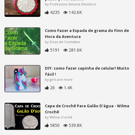
by Professora Simone Eleotério
4235
142.6K
Como Fazer a Espada de grama do Finn de
Hora da Aventura
by Dicas de Cosmaker
5191
281.6K
DIY: como fazer capinha de celular! Muito
fácil !
by girls are more
26
1.4K
Capa de Crochê Para Galão D'água - Wilma
Crochê
by Wilma Crochê
5850
539.8K