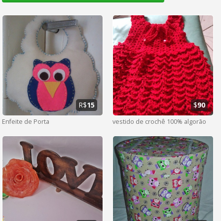
R$
15
$
90
Enfeite de Porta
vestido de crochê 100% algorão