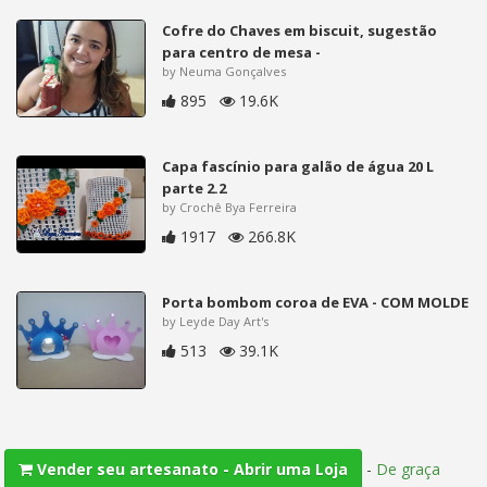
Cofre do Chaves em biscuit, sugestão
para centro de mesa -
by Neuma Gonçalves
895
19.6K
Capa fascínio para galão de água 20 L
parte 2.2
by Crochê Bya Ferreira
1917
266.8K
Porta bombom coroa de EVA - COM MOLDE
by Leyde Day Art's
513
39.1K
-
De graça
Vender seu artesanato - Abrir uma Loja