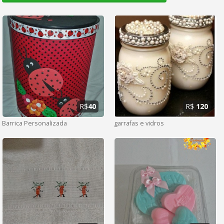
R$
40
R$
120
Barrica Personalizada
garrafas e vidros