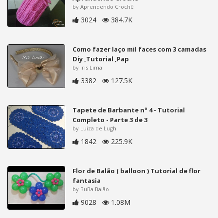
by Aprendendo Crochê
3024
384.7K
Como fazer laço mil faces com 3 camadas
Diy ,Tutorial ,Pap
by Iris Lima
3382
127.5K
Tapete de Barbante nº 4 - Tutorial
Completo - Parte 3 de 3
by Luiza de Lugh
1842
225.9K
Flor de Balão ( balloon ) Tutorial de flor
fantasia
by BuBa Balão
9028
1.08M