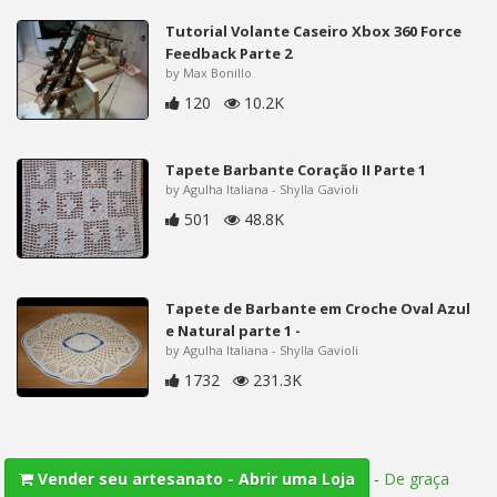
Tutorial Volante Caseiro Xbox 360 Force
Feedback Parte 2
by Max Bonillo
120
10.2K
Tapete Barbante Coração II Parte 1
by Agulha Italiana - Shylla Gavioli
501
48.8K
Tapete de Barbante em Croche Oval Azul
e Natural parte 1 -
by Agulha Italiana - Shylla Gavioli
1732
231.3K
-
De graça
Vender seu artesanato - Abrir uma Loja