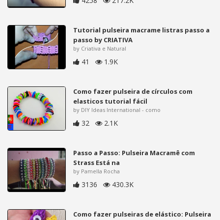
4258
217.2K
Tutorial pulseira macrame listras passo a
passo by CRIATIVA
by Criativa e Natural
41
1.9K
Como fazer pulseira de círculos com
elasticos tutorial fácil
by DIY Ideas International - como
32
2.1K
Passo a Passo: Pulseira Macramê com
Strass Está na
by Pamella Rocha
3136
430.3K
Como fazer pulseiras de elástico: Pulseira