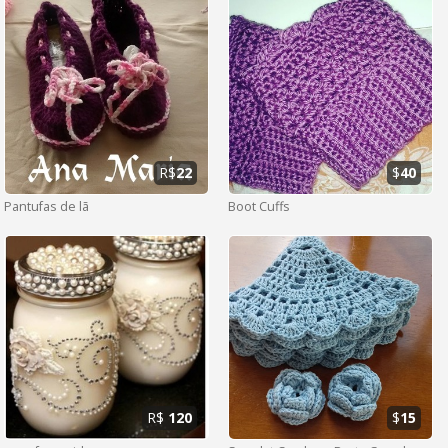
R$
22
$
40
Pantufas de lã
Boot Cuffs
R$
120
$
15