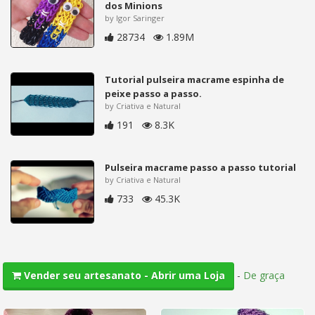
dos Minions
by Igor Saringer
28734
1.89M
Tutorial pulseira macrame espinha de
peixe passo a passo.
by Criativa e Natural
191
8.3K
Pulseira macrame passo a passo tutorial
by Criativa e Natural
733
45.3K
-
De graça
Vender seu artesanato - Abrir uma Loja