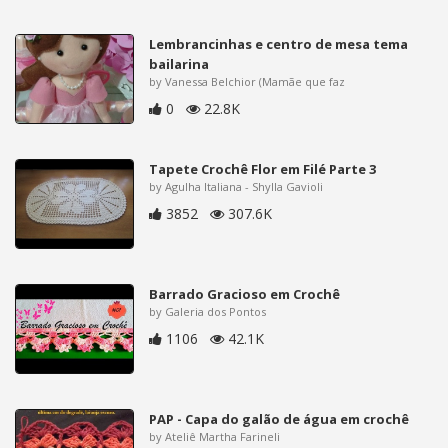
Lembrancinhas e centro de mesa tema
bailarina
by Vanessa Belchior (Mamãe que faz
0
22.8K
Tapete Crochê Flor em Filé Parte 3
by Agulha Italiana - Shylla Gavioli
3852
307.6K
Barrado Gracioso em Crochê
by Galeria dos Pontos
1106
42.1K
PAP - Capa do galão de água em crochê
by Ateliê Martha Farineli