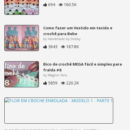
694
160.5K
Como fazer um Vestido em tecido e
crochê para Bebe
by Handmade by Debby
3643
187.8K
Bico de crochê MEGA fácil e simples para
fralda #8
by Wagner Reis
5859
220.2K