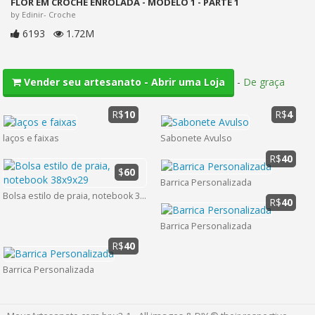
FLOR EM CROCHE ENROLADA - MODELO 1 - PARTE 1
by Edinir- Croche
6193
1.72M
-
De graça
Vender seu artesanato - Abrir uma Loja
R$
10
R$
4
laços e faixas
Sabonete Avulso
R$
40
$
60
Barrica Personalizada
Bolsa estilo de praia, notebook 38x9x29
R$
40
Barrica Personalizada
R$
40
Barrica Personalizada