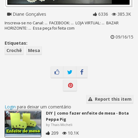
Diane Gonçalves
6336
385.3K
Inscreva-se no Canal: ... FACEBOOK: ... LOJA VIRTUAL: ... BAZAR
HORIZONTE: ... Essa peça foi feita com
09/16/15
Etiquetas:
Crochê
Mesa
Report this item
Login
para deixar um comentário
DIY | como fazer enfeite de mesa - Bota
Peppa Pig
by Thais Micheli
209
10.1K