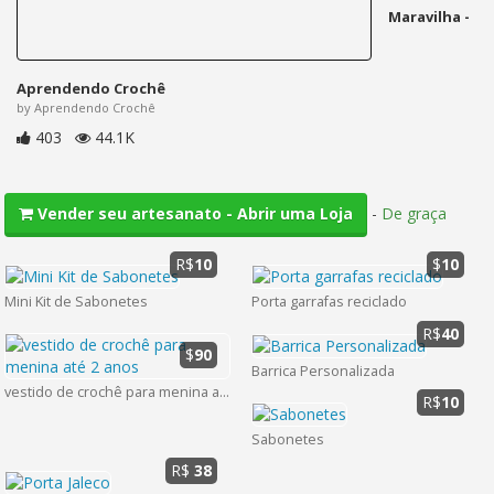
Maravilha -
Aprendendo Crochê
by Aprendendo Crochê
403
44.1K
-
De graça
Vender seu artesanato - Abrir uma Loja
R$
10
$
10
Mini Kit de Sabonetes
Porta garrafas reciclado
R$
40
$
90
Barrica Personalizada
vestido de crochê para menina até 2 anos
R$
10
Sabonetes
R$
38