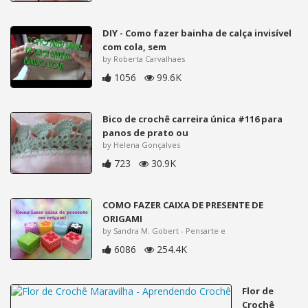
DIY - Como fazer bainha de calça invisível
com cola, sem
by Roberta Carvalhaes
1056
99.6K
Bico de crochê carreira única #116 para
panos de prato ou
by Helena Gonçalves
723
30.9K
COMO FAZER CAIXA DE PRESENTE DE
ORIGAMI
by Sandra M. Gobert - Pensarte e
6086
254.4K
Flor de
Crochê