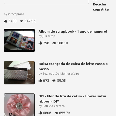
Reciclar
com Arte
by iaracapraro
3490
347.9K
Álbum de scrapbook - 1 ano de namoro!
by Juli scrap
796
168.1K
Bolsa trançada de caixa de leite Passo a
passo.
by SegredosDe MulheresVips
673
39.5K
DIY - Flor de fita de cetim \ Flower satin
ribbon - DIY
by Patricia Carrero
6806
655.7K