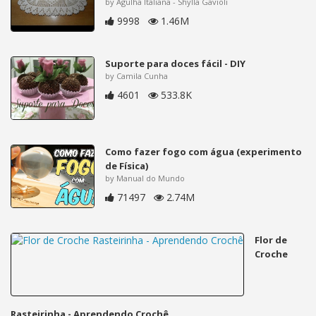
by Agulha Italiana - Shylla Gavioli
9998
1.46M
Suporte para doces fácil - DIY
by Camila Cunha
4601
533.8K
Como fazer fogo com água (experimento
de Física)
by Manual do Mundo
71497
2.74M
Flor de
Croche
Rasteirinha - Aprendendo Crochê