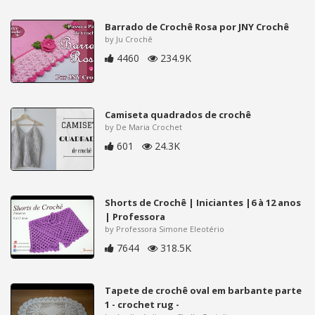
Barrado de Crochê Rosa por JNY Crochê
by Ju Crochê
4460
234.9K
Camiseta quadrados de crochê
by De Maria Crochet
601
24.3K
Shorts de Crochê | Iniciantes |6 à 12 anos
| Professora
by Professora Simone Eleotério
7644
318.5K
Tapete de crochê oval em barbante parte
1 - crochet rug -