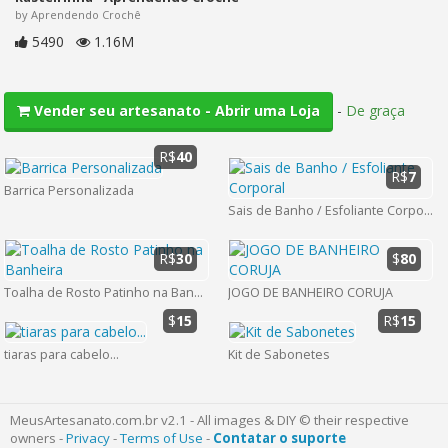
by Aprendendo Crochê
5490
1.16M
-
De graça
Vender seu artesanato - Abrir uma Loja
R$
40
R$
7
Barrica Personalizada
Sais de Banho / Esfoliante Corporal
R$
30
$
80
Toalha de Rosto Patinho na Banheira
JOGO DE BANHEIRO CORUJA
$
15
R$
15
tiaras para cabelo...
Kit de Sabonetes
MeusArtesanato.com.br v2.1 - All images & DIY © their respective
owners -
Privacy
-
Terms of Use
-
Contatar o suporte