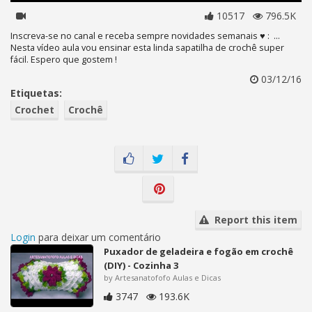
10517
796.5K
Inscreva-se no canal e receba sempre novidades semanais ♥ : ...
Nesta vídeo aula vou ensinar esta linda sapatilha de crochê super
fácil. Espero que gostem !
03/12/16
Etiquetas:
Crochet
Crochê
Report this item
Login
para deixar um comentário
Puxador de geladeira e fogão em crochê
(DIY) - Cozinha 3
by Artesanatofofo Aulas e Dicas
3747
193.6K