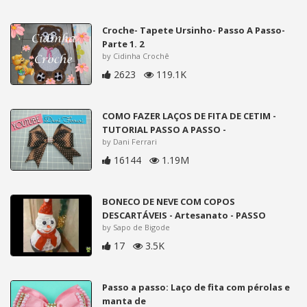
Croche- Tapete Ursinho- Passo A Passo-
Parte 1. 2
by Cidinha Crochê
2623
119.1K
COMO FAZER LAÇOS DE FITA DE CETIM -
TUTORIAL PASSO A PASSO -
by Dani Ferrari
16144
1.19M
BONECO DE NEVE COM COPOS
DESCARTÁVEIS - Artesanato - PASSO
by Sapo de Bigode
17
3.5K
Passo a passo: Laço de fita com pérolas e
manta de