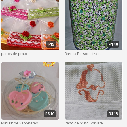
$
15
R$
40
panos de prato
Barrica Personalizada
R$
10
R$
15
Mini Kit de Sabonetes
Pano de prato Sorvete