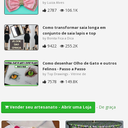
by Luiza Alves
2787
106.1K
Como transformar saia longa em
conjunto de saia lapis e top
by Bonita Fica a Dica
9422
255.2K
Como desenhar Olho de Gato e outros
Felinos - Passo a Passo
by Top Drawings - Vitrine de
7578
149.8K
-
De graça
Vender seu artesanato - Abrir uma Loja