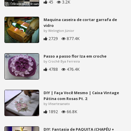
45
3.2K
Maquina caseira de cortar garrafa de
vidro
by Welington Júnior
2729
877.4K
Passo a passo flor Iza em croche
by Crochê Bya Ferreira
4788
476.4K
DIY | Faça Você Mesmo | Caixa Vintage
Pátina com Rosas Pt. 2
by lifeartesanato
1892
66.8K
DIY: Fantasia de PAQUITA (CHAPÉU +