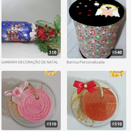
$
10
R$
40
GARRAFA DECORAÇÃO DE NATAL
Barrica Personalizada
R$
10
R$
10