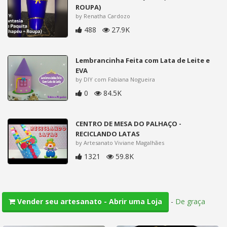
ROUPA)
by Renatha Cardozo
488
27.9K
Lembrancinha Feita com Lata de Leite e
EVA
by DIY com Fabiana Nogueira
0
84.5K
CENTRO DE MESA DO PALHAÇO -
RECICLANDO LATAS
by Artesanato Viviane Magalhães
1321
59.8K
-
De graça
Vender seu artesanato - Abrir uma Loja