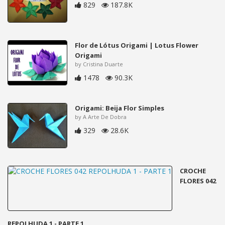
829
187.8K
Flor de Lótus Origami | Lotus Flower
Origami
by Cristina Duarte
1478
90.3K
Origami: Beija Flor Simples
by A Arte De Dobra
329
28.6K
CROCHE
FLORES 042
REPOLHUDA 1 - PARTE 1