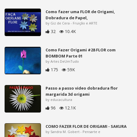
Como fazer uma FLOR de Origami,
Dobradura de Papel,
by Giz de Cera - Fruição e ARTE
32
10.4K
Como Fazer Origami #28 FLOR com
BOMBOM Parte 01
by Artes DeUmTudo
175
59K
Passo a passo video dobradura flor
margarida 3d origami
by educacultura
96
12.1K
COMO FAZER FLOR DE ORIGAMI - SAKURA
by Sandra M. Gobert - Pensarte e