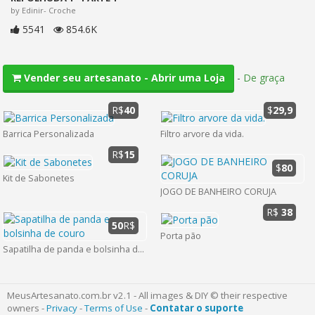
by Edinir- Croche
5541
854.6K
-
De graça
Vender seu artesanato - Abrir uma Loja
R$
40
$
29,9
Barrica Personalizada
Filtro arvore da vida.
R$
15
$
80
Kit de Sabonetes
JOGO DE BANHEIRO CORUJA
R$
38
50
R$
Porta pão
Sapatilha de panda e bolsinha de couro
MeusArtesanato.com.br v2.1 - All images & DIY © their respective
owners -
Privacy
-
Terms of Use
-
Contatar o suporte