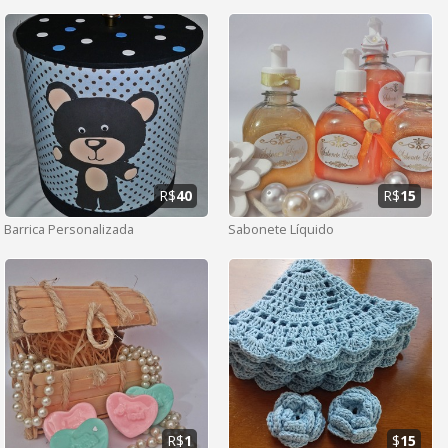
R$
40
R$
15
Barrica Personalizada
Sabonete Líquido
R$
1
$
15