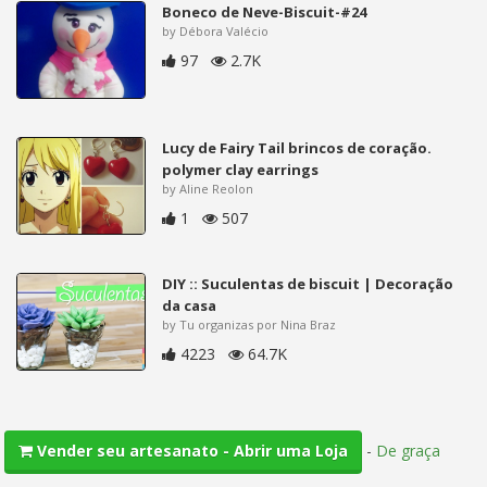
Boneco de Neve-Biscuit-#24
by Débora Valécio
97
2.7K
Lucy de Fairy Tail brincos de coração.
polymer clay earrings
by Aline Reolon
1
507
DIY :: Suculentas de biscuit | Decoração
da casa
by Tu organizas por Nina Braz
4223
64.7K
-
De graça
Vender seu artesanato - Abrir uma Loja