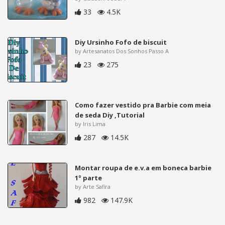
33
4.5K
Diy Ursinho Fofo de biscuit
by Artesanatos Dos Sonhos Passo A
23
275
Como fazer vestido pra Barbie com meia
de seda Diy ,Tutorial
by Iris Lima
287
14.5K
Montar roupa de e.v.a em boneca barbie
1º parte
by Arte Safira
982
147.9K