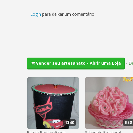
Login
para deixar um comentário
-
De
Vender seu artesanato - Abrir uma Loja
R$
40
R$
8
Barrica Personalizada
Sabonete Provençal