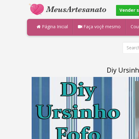
Vender 
Página Inicial
Faça voçê mesmo
Cou
Diy Ursinh