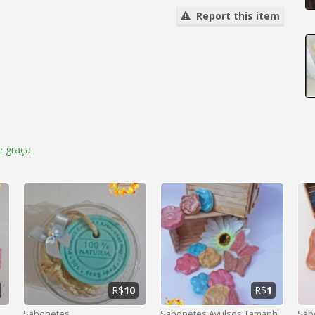
Report this item
 graça
R$
10
R$
1
Sabonetes
Sabonetes Avulsos Tamanho P
Sab