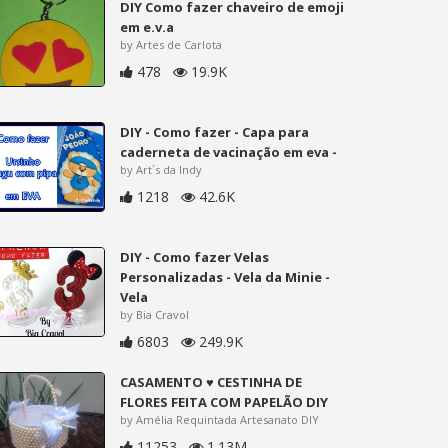
DIY Como fazer chaveiro de emoji
em e.v.a
by Artes de Carlota
478
19.9K
DIY - Como fazer - Capa para
caderneta de vacinação em eva -
by Art´s da Indy
1218
42.6K
DIY - Como fazer Velas
Personalizadas - Vela da Minie -
Vela
by Bia Cravol
6803
249.9K
CASAMENTO ♥ CESTINHA DE
FLORES FEITA COM PAPELÃO DIY
by Amélia Requintada Artesanato DIY
11253
1.13M