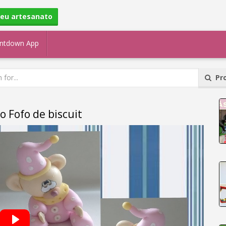
seu artesanato
ntdown App
Pro
o Fofo de biscuit