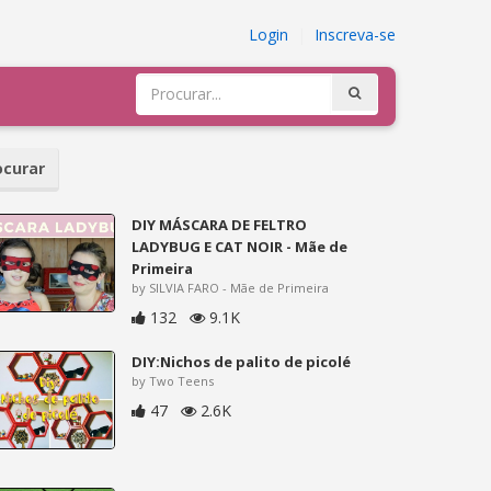
Login
|
Inscreva-se
curar
DIY MÁSCARA DE FELTRO
LADYBUG E CAT NOIR - Mãe de
Primeira
by SILVIA FARO - Mãe de Primeira
132
9.1K
DIY:Nichos de palito de picolé
by Two Teens
47
2.6K