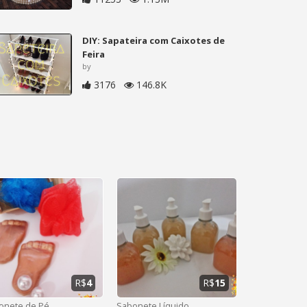
DIY: Sapateira com Caixotes de
Feira
by
3176
146.8K
R$
4
R$
15
onete de Pé
Sabonete Líquido