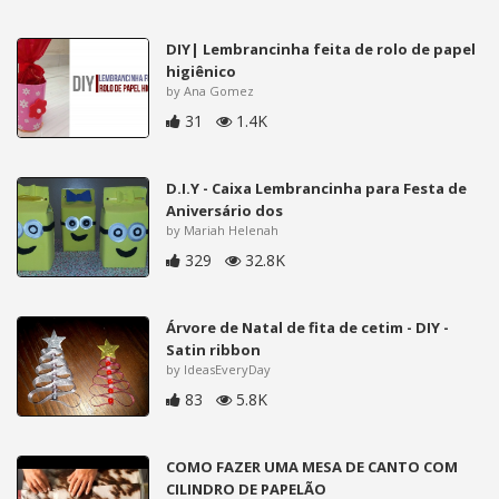
DIY| Lembrancinha feita de rolo de papel
higiênico
by Ana Gomez
31
1.4K
D.I.Y - Caixa Lembrancinha para Festa de
Aniversário dos
by Mariah Helenah
329
32.8K
Árvore de Natal de fita de cetim - DIY -
Satin ribbon
by IdeasEveryDay
83
5.8K
COMO FAZER UMA MESA DE CANTO COM
CILINDRO DE PAPELÃO