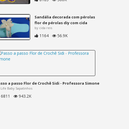
Sandália decorada com pérolas
flor de pérolas diy com cida
by cida reis
1164
56.9K
sso a passo Flor de Crochê Sidi - Professora Simone
 Life Baby Sapatinhos
6811
943.2K