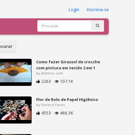
Login
|
Inscreva-se
curar
Como fazer Girassol de crocche
com pintura em tecido 2 em 1
by Arteiros. com
2263
107.1K
Flor de Rolo de Papel Higiênico
by Flores e Flores
4553
466.3K