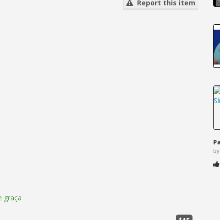
Report this item
Pa
by
 graça