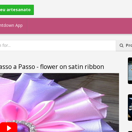
seu artesanato
ntdown App
Pro
asso a Passo - flower on satin ribbon