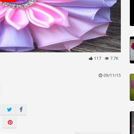
117
7.7K
09/11/15