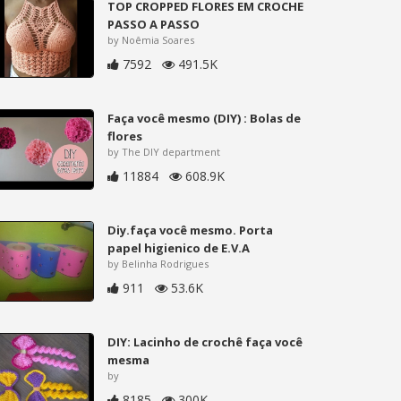
TOP CROPPED FLORES EM CROCHE
PASSO A PASSO
by Noêmia Soares
7592
491.5K
Faça você mesmo (DIY) : Bolas de
flores
by The DIY department
11884
608.9K
Diy.faça você mesmo. Porta
papel higienico de E.V.A
by Belinha Rodrigues
911
53.6K
DIY: Lacinho de crochê faça você
mesma
by
8185
300K