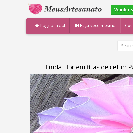
Vender 
Página Inicial
Faça voçê mesmo
Cou
Linda Flor em fitas de cetim P