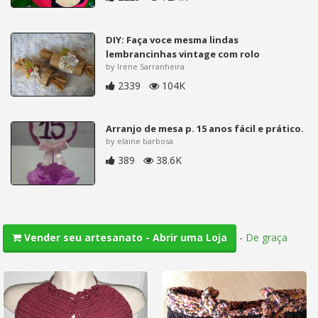
DIY: Faça voce mesma lindas
lembrancinhas vintage com rolo
by Irene Sarranheira
2339
104K
Arranjo de mesa p. 15 anos fácil e prático.
by elaine barbosa
389
38.6K
-
De graça
Vender seu artesanato - Abrir uma Loja