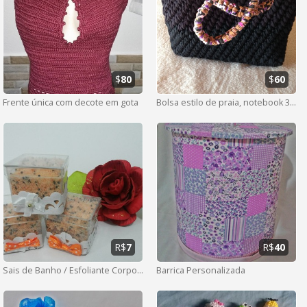
$
80
$
60
Frente única com decote em gota
Bolsa estilo de praia, notebook 38x9x29
R$
7
R$
40
Sais de Banho / Esfoliante Corporal
Barrica Personalizada