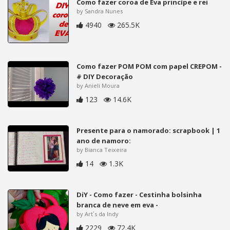
Como fazer coroa de Eva princípe e rei
by Sandra Nunes
4940
265.5K
Como fazer POM POM com papel CREPOM -
# DIY Decoração
by Anieli Moura
123
14.6K
Presente para o namorado: scrapbook | 1
ano de namoro:
by Bianca Teixeira
14
1.3K
DiY - Como fazer - Cestinha bolsinha
branca de neve em eva -
by Art´s da Indy
2229
72.4K