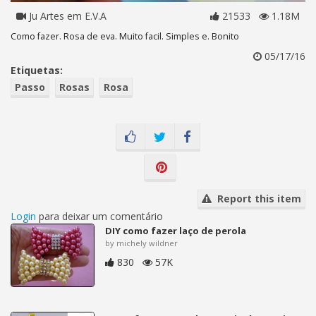
Ju Artes em E.V.A
21533
1.18M
Como fazer. Rosa de eva. Muito facil. Simples e. Bonito
05/17/16
Etiquetas:
Passo
Rosas
Rosa
Report this item
Login
para deixar um comentário
DIY como fazer laço de perola
by michely wildner
830
57K