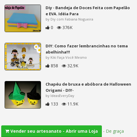
Diy - Bandeja de Doces Feita com Papelão
e EVA. Idéia Para
by Diy com Fabiana Nogueira
0
376K
DIY: Como fazer lembrancinhas no tema
abelhinha!!!
by Kiki Faça Você Mesmo
858
32.9K
Chapéu de bruxa e abóbora de Halloween
Origami - DIY-
by IdeasEveryDay
133
11.9K
-
De graça
Vender seu artesanato - Abrir uma Loja