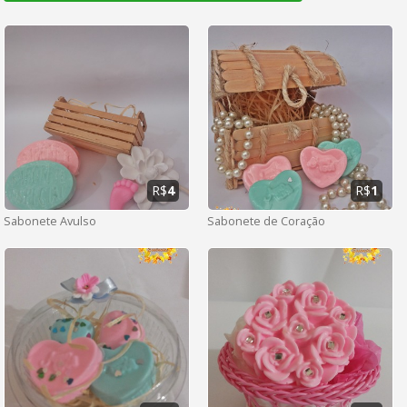
R$
4
R$
1
Sabonete Avulso
Sabonete de Coração