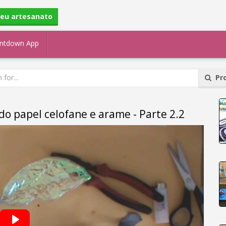
seu artesanato
ntdown App
Pro
o papel celofane e arame - Parte 2.2