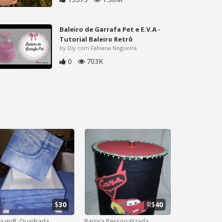
Baleiro de Garrafa Pet e E.V.A -
Tutorial Baleiro Retrô
by Diy com Fabiana Nogueira
0
703K
$
30
R$
40
xa mdf. Quadrada
Barrica Personalizada