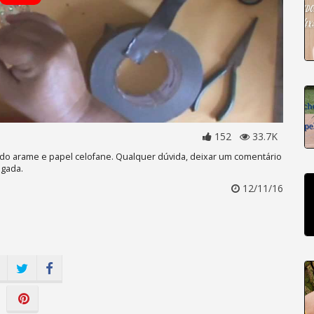
152
33.7K
sando arame e papel celofane. Qualquer dúvida, deixar um comentário
igada.
12/11/16