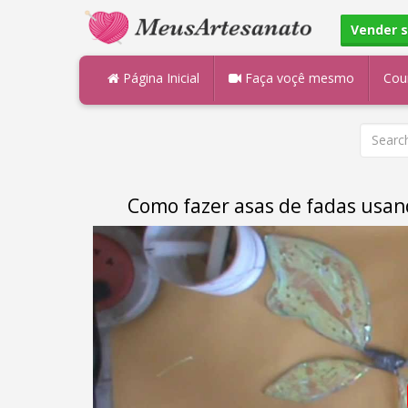
Vender 
Página Inicial
Faça voçê mesmo
Cou
Como fazer asas de fadas usand