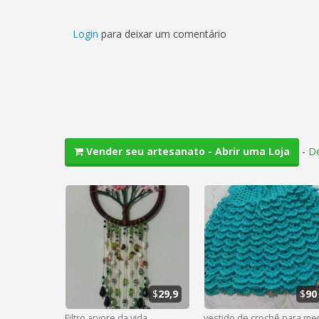
Login
para deixar um comentário
-
De
Vender seu artesanato - Abrir uma Loja
$
29,9
$
90
Filtro arvore da vida.