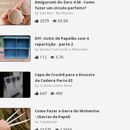
Amigurumi do Zero #26 - Como
fazer um círculo perfeito?
by Two Bee - Bia Moraes
2979
93.9K
DIY: nicho de Papelão com 4
repartição - parte 2
by Sandra Tudo Junto e Misturado
112
3.7K
Capa de Crochê para o Encosto
da Cadeira.Parte 02
by Cristina Coelho Alves
647
49K
Como Fazer a Garra do Wolverine
- (Garras de Papel)
by Tubalatudo
15375
1.56M