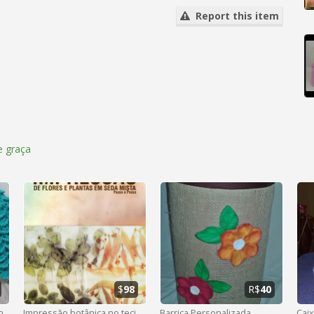
Report this item
 graça
$
98
R$
40
vestido de crochê para menina até 2 anos
Impressão botânica no tecido têxtil
Barrica Personalizada
Cai