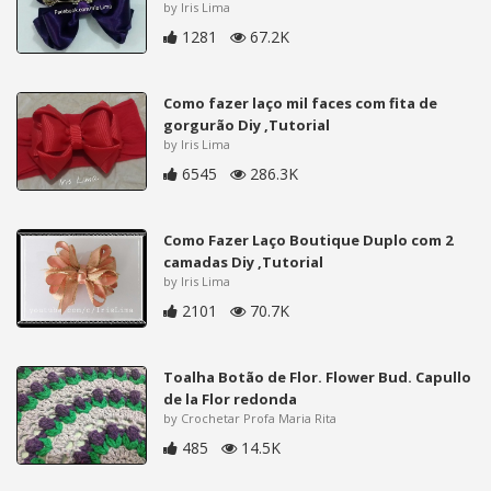
by Iris Lima
1281
67.2K
Como fazer laço mil faces com fita de
gorgurão Diy ,Tutorial
by Iris Lima
6545
286.3K
Como Fazer Laço Boutique Duplo com 2
camadas Diy ,Tutorial
by Iris Lima
2101
70.7K
Toalha Botão de Flor. Flower Bud. Capullo
de la Flor redonda
by Crochetar Profa Maria Rita
485
14.5K