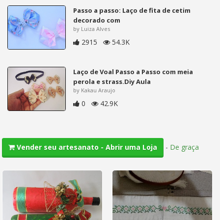
Passo a passo: Laço de fita de cetim
decorado com
by Luiza Alves
2915
54.3K
Laço de Voal Passo a Passo com meia
perola e strass.Diy Aula
by Kakau Araujo
0
42.9K
-
De graça
Vender seu artesanato - Abrir uma Loja