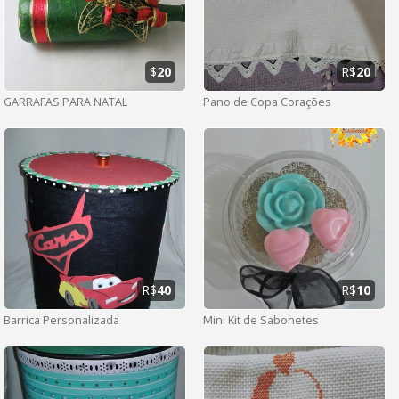
$
20
R$
20
GARRAFAS PARA NATAL
Pano de Copa Corações
R$
40
R$
10
Barrica Personalizada
Mini Kit de Sabonetes