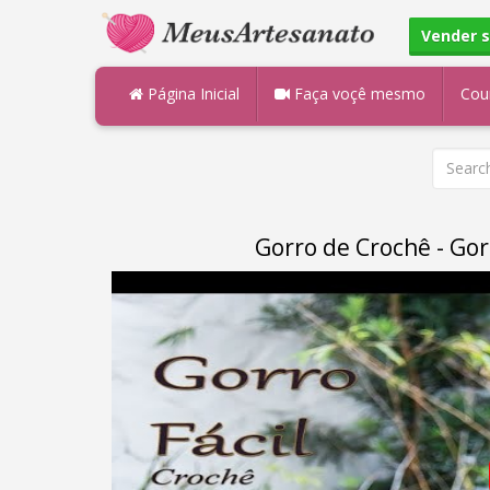
Vender 
Página Inicial
Faça voçê mesmo
Cou
Gorro de Crochê - Gor