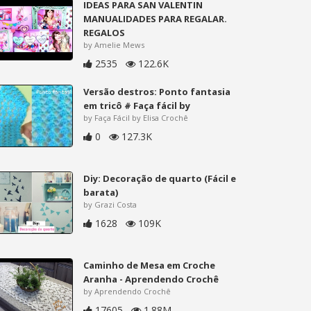
IDEAS PARA SAN VALENTIN
MANUALIDADES PARA REGALAR.
REGALOS
by Amelie Mews
2535
122.6K
Versão destros: Ponto fantasia
em tricô # Faça fácil by
by Faça Fácil by Elisa Crochê
0
127.3K
Diy: Decoração de quarto (Fácil e
barata)
by Grazi Costa
1628
109K
Caminho de Mesa em Croche
Aranha - Aprendendo Crochê
by Aprendendo Crochê
17605
1.88M