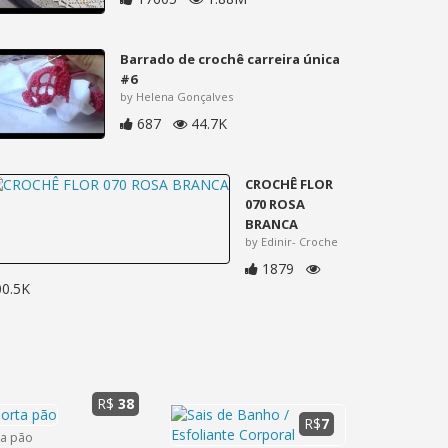
Barrado de crochê carreira única
#6
by Helena Gonçalves
687
44.7K
CROCHÊ FLOR
070 ROSA
BRANCA
by Edinir- Croche
1879
00.5K
R$
38
R$
7
ta pão