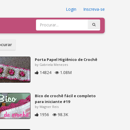
Login
|
Inscreva-se
curar
Porta Papel Higiênico de Crochê
by Gabriela Menezes
14824
1.08M
Bico de crochê fácil e completo
para iniciante #19
by Wagner Reis
1956
98.3K