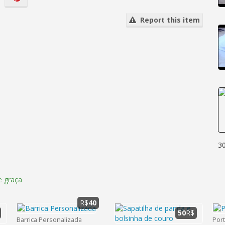
Report this item
3
 graça
R$
40
50
R$
Barrica Personalizada
Por