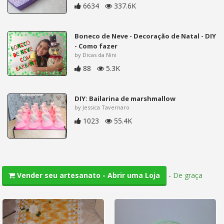
6634
337.6K
Boneco de Neve - Decoração de Natal - DIY
- Como fazer
by Dicas da Nini
88
5.3K
DIY: Bailarina de marshmallow
by Jessica Tavernaro
1023
55.4K
-
De graça
Vender seu artesanato - Abrir uma Loja