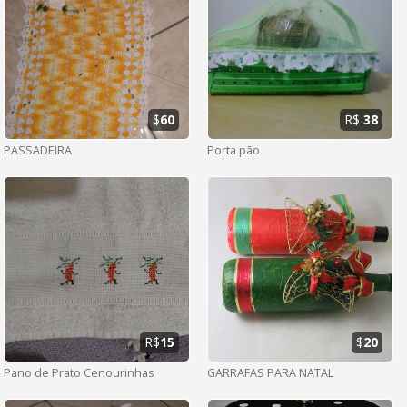
$
60
R$
38
PASSADEIRA
Porta pão
R$
15
$
20
Pano de Prato Cenourinhas
GARRAFAS PARA NATAL