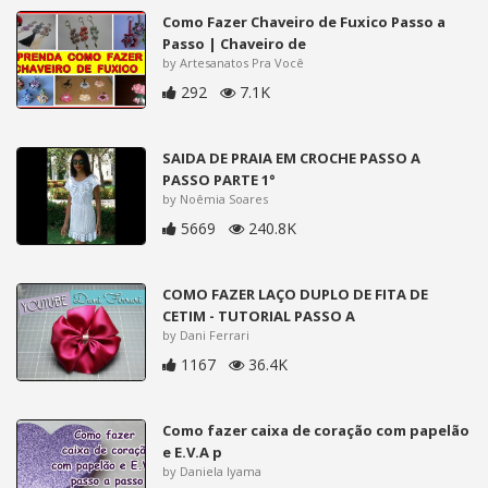
Como Fazer Chaveiro de Fuxico Passo a
Passo | Chaveiro de
by Artesanatos Pra Você
292
7.1K
SAIDA DE PRAIA EM CROCHE PASSO A
PASSO PARTE 1°
by Noêmia Soares
5669
240.8K
COMO FAZER LAÇO DUPLO DE FITA DE
CETIM - TUTORIAL PASSO A
by Dani Ferrari
1167
36.4K
Como fazer caixa de coração com papelão
e E.V.A p
by Daniela Iyama