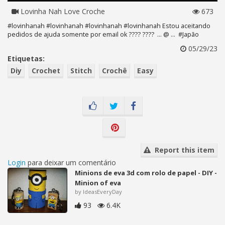
Lovinha Nah Love Croche
673
#lovinhanah #lovinhanah #lovinhanah #lovinhanah Estou aceitando
pedidos de ajuda somente por email ok ???? ???? ... @ ... #Japão
05/29/23
Etiquetas:
Diy
Crochet
Stitch
Crochê
Easy
Report this item
Login
para deixar um comentário
Minions de eva 3d com rolo de papel - DIY -
Minion of eva
by IdeasEveryDay
93
6.4K