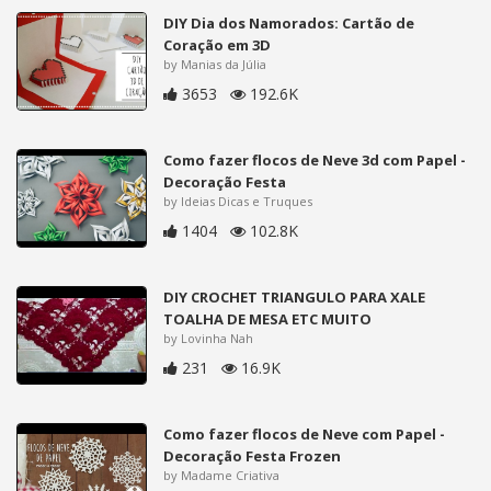
DIY Dia dos Namorados: Cartão de
Coração em 3D
by Manias da Júlia
3653
192.6K
Como fazer flocos de Neve 3d com Papel -
Decoração Festa
by Ideias Dicas e Truques
1404
102.8K
DIY CROCHET TRIANGULO PARA XALE
TOALHA DE MESA ETC MUITO
by Lovinha Nah
231
16.9K
Como fazer flocos de Neve com Papel -
Decoração Festa Frozen
by Madame Criativa