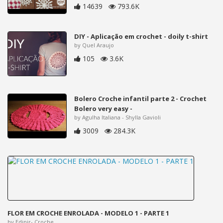
14639
793.6K
DIY - Aplicação em crochet - doily t-shirt
by Quel Araujo
105
3.6K
Bolero Croche infantil parte 2 - Crochet
Bolero very easy -
by Agulha Italiana - Shylla Gavioli
3009
284.3K
FLOR EM CROCHE ENROLADA - MODELO 1 - PARTE 1
by Edinir- Croche