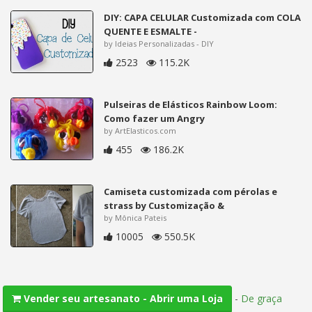
DIY: CAPA CELULAR Customizada com COLA
QUENTE E ESMALTE -
by Ideias Personalizadas - DIY
2523
115.2K
Pulseiras de Elásticos Rainbow Loom:
Como fazer um Angry
by ArtElasticos.com
455
186.2K
Camiseta customizada com pérolas e
strass by Customização &
by Mônica Pateis
10005
550.5K
-
De graça
Vender seu artesanato - Abrir uma Loja