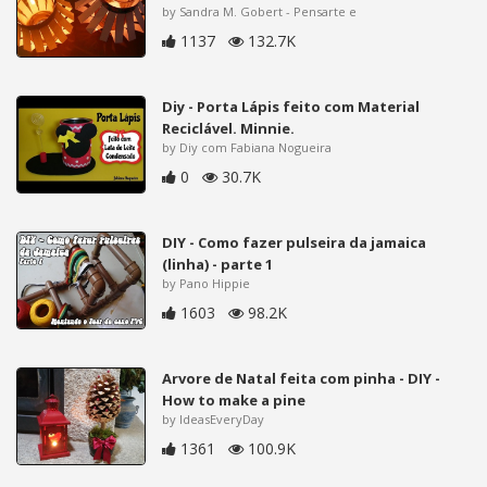
by Sandra M. Gobert - Pensarte e
1137
132.7K
Diy - Porta Lápis feito com Material
Reciclável. Minnie.
by Diy com Fabiana Nogueira
0
30.7K
DIY - Como fazer pulseira da jamaica
(linha) - parte 1
by Pano Hippie
1603
98.2K
Arvore de Natal feita com pinha - DIY -
How to make a pine
by IdeasEveryDay
1361
100.9K