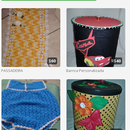
$
60
R$
40
PASSADEIRA
Barrica Personalizada