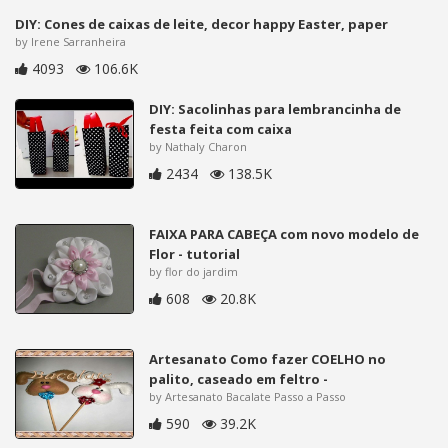
DIY: Cones de caixas de leite, decor happy Easter, paper
by Irene Sarranheira
4093
106.6K
DIY: Sacolinhas para lembrancinha de
festa feita com caixa
by Nathaly Charon
2434
138.5K
FAIXA PARA CABEÇA com novo modelo de
Flor - tutorial
by flor do jardim
608
20.8K
Artesanato Como fazer COELHO no
palito, caseado em feltro -
by Artesanato Bacalate Passo a Passo
590
39.2K