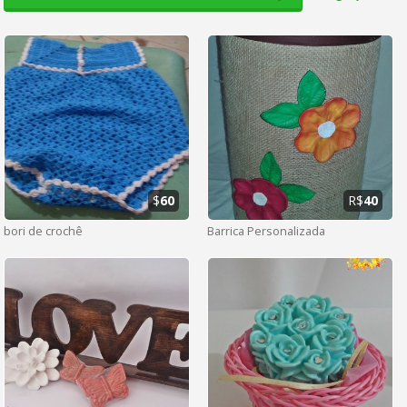
$
60
R$
40
bori de crochê
Barrica Personalizada