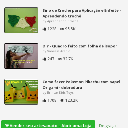
Sino de Croche para Aplicação e Enfeite -
Aprendendo Crochê
by Aprendendo Crochê
1228
95.5K
DIY - Quadro feito com folha de isopor
by Vanessa Araújo
247
32.7K
Como fazer Pokemon Pikachu com papel -
Origami - dobradura
by Brincar Kids Toys
1708
123.2K
-
De graça
Vender seu artesanato - Abrir uma Loja