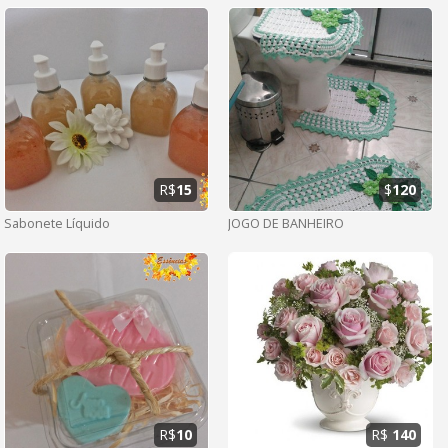
R$
15
$
120
Sabonete Líquido
JOGO DE BANHEIRO
R$
10
R$
140