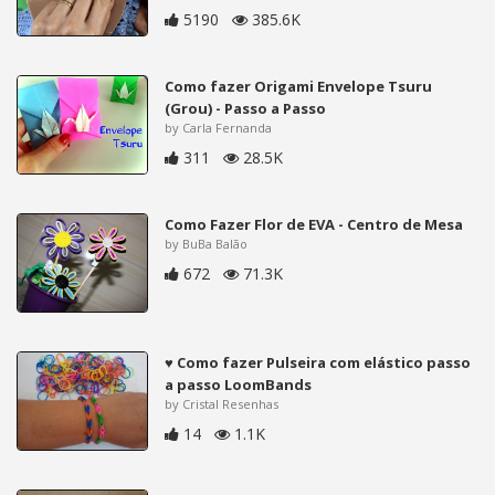
5190
385.6K
Como fazer Origami Envelope Tsuru
(Grou) - Passo a Passo
by Carla Fernanda
311
28.5K
Como Fazer Flor de EVA - Centro de Mesa
by BuBa Balão
672
71.3K
♥ Como fazer Pulseira com elástico passo
a passo LoomBands
by Cristal Resenhas
14
1.1K