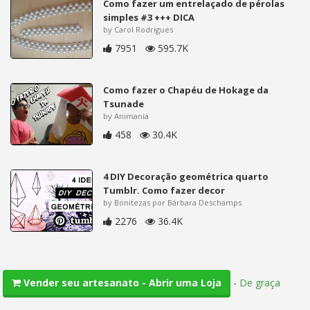
Como fazer um entrelaçado de pérolas
simples #3 +++ DICA
by Carol Rodrigues
7951
595.7K
Como fazer o Chapéu de Hokage da
Tsunade
by Animania
458
30.4K
4 DIY Decoração geométrica quarto
Tumblr. Como fazer decor
by Bonitezas por Bárbara Deschamps
2276
36.4K
-
De graça
Vender seu artesanato - Abrir uma Loja