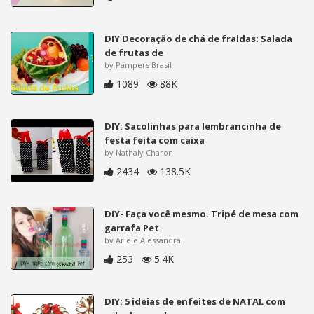
DIY Decoração de chá de fraldas: Salada
de frutas de
by Pampers Brasil
1089
88K
DIY: Sacolinhas para lembrancinha de
festa feita com caixa
by Nathaly Charon
2434
138.5K
DIY- Faça você mesmo. Tripé de mesa com
garrafa Pet
by Ariele Alessandra
253
5.4K
DIY: 5 ideias de enfeites de NATAL com