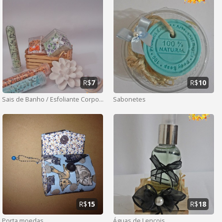
R$
7
R$
10
Sais de Banho / Esfoliante Corporal
Sabonetes
R$
15
R$
18
Porta moedas
Águas de Lençois