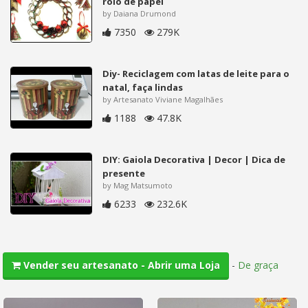
rolo de papel
by Daiana Drumond
7350
279K
Diy- Reciclagem com latas de leite para o
natal, faça lindas
by Artesanato Viviane Magalhães
1188
47.8K
DIY: Gaiola Decorativa | Decor | Dica de
presente
by Mag Matsumoto
6233
232.6K
-
De graça
Vender seu artesanato - Abrir uma Loja