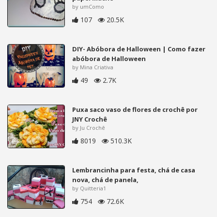
by umComo
107
20.5K
DIY- Abóbora de Halloween | Como fazer
abóbora de Halloween
by Mina Criativa
49
2.7K
Puxa saco vaso de flores de crochê por
JNY Crochê
by Ju Crochê
8019
510.3K
Lembrancinha para festa, chá de casa
nova, chá de panela,
by Quitteria1
754
72.6K