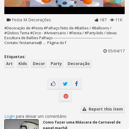
Festa M Decorações
187
11K
#Decoração de #Festa #Palhaço feito de #Balões / #Balloons /
#Globos Tema #Circo - #Aniversario / #Fiesta / #Party kids / Ideias
Escultura de Balões Palhaço ---------------------------------------------------
Contato: festamania@ ... Página do f
05/04/17
Etiquetas:
Art
Kids
Decor
Party
Decoração
Report this item
Login
para deixar um comentário
Como fazer uma Máscara de Carnaval de
papel machê