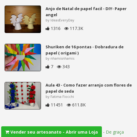
Anjo de Natal de papel facil - DIY- Paper
angel
by IdeasEveryDay
1316
117.3K
Shuriken de 16 pontas - Dobradura de
papel ( origami )
by nhamisnhamis
7
343
Aula 43 - Como fazer arranjo com flores de
papel de seda
by Fatima Fiocchi
11451
611.8K
-
De graça
Vender seu artesanato - Abrir uma Loja