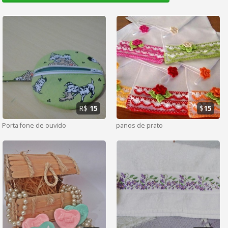
R$
15
$
15
Porta fone de ouvido
panos de prato