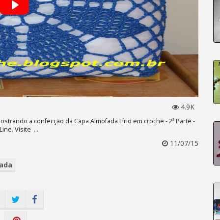
4.9K
strando a confecção da Capa Almofada Lírio em croche - 2ª Parte -
ne. Visite ...
11/07/15
ada