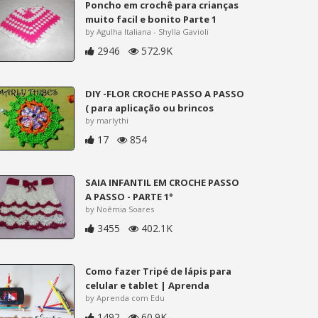
Poncho em crochê para crianças
muito facil e bonito Parte 1
by Agulha Italiana - Shylla Gavioli
2946
572.9K
DIY -FLOR CROCHE PASSO A PASSO
( para aplicação ou brincos
by marlythi
17
854
SAIA INFANTIL EM CROCHE PASSO
A PASSO - PARTE 1°
by Noêmia Soares
3455
402.1K
Como fazer Tripé de lápis para
celular e tablet | Aprenda
by Aprenda com Edu
1492
60.9K