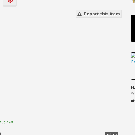
Report this item
F
by
 graça