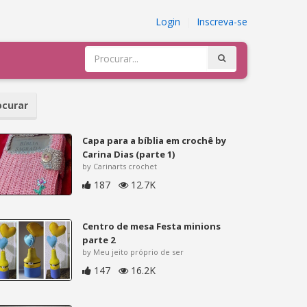
Login
|
Inscreva-se
curar
Capa para a bíblia em crochê by
Carina Dias (parte 1)
by Carinarts crochet
187
12.7K
Centro de mesa Festa minions
parte 2
by Meu jeito próprio de ser
147
16.2K