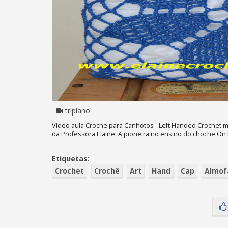
tripiano
Vídeo aula Croche para Canhotos - Left Handed Crochet mo
da Professora Elaine. A pioneira no ensino do choche On Li
Etiquetas:
Crochet
Crochê
Art
Hand
Cap
Almof