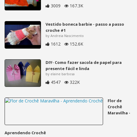
3009
167.3K
Vestido boneca barbie - passo a passo
croche #1
by Andreia Nascimento
1612
152.6K
DIY- Como fazer sacola de papel para
presente fácil e linda
by elaine barbosa
4547
322K
Flor de
Crochê
Maravilha -
Aprendendo Crochê