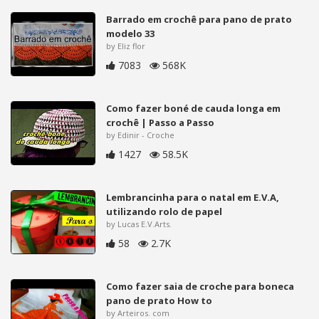
Barrado em crochê para pano de prato
modelo 33
by Eliz flor
7083
568K
Como fazer boné de cauda longa em
crochê | Passo a Passo
by Edinir - Croche
1427
58.5K
Lembrancinha para o natal em E.V.A,
utilizando rolo de papel
by Lucas E.V.Arts.
58
2.7K
Como fazer saia de croche para boneca
pano de prato How to
by Arteiros. com