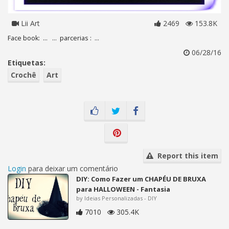
Lii Art
2469
153.8K
Face book: ... ... parcerias : ...
06/28/16
Etiquetas:
Crochê
Art
Report this item
Login
para deixar um comentário
DIY: Como Fazer um CHAPÉU DE BRUXA
para HALLOWEEN - Fantasia
by Ideias Personalizadas - DIY
7010
305.4K