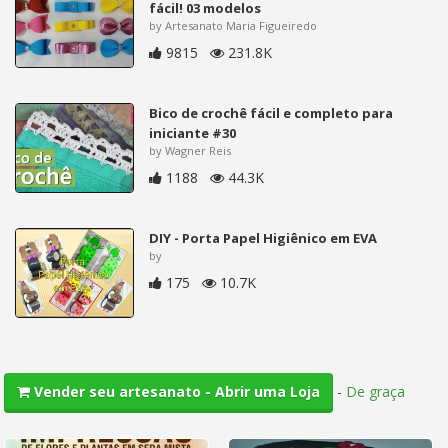
fácil! 03 modelos
by Artesanato Maria Figueiredo
9815
231.8K
Bico de crochê fácil e completo para
iniciante #30
by Wagner Reis
1188
44.3K
DIY - Porta Papel Higiênico em EVA
by
175
10.7K
-
De graça
Vender seu artesanato - Abrir uma Loja