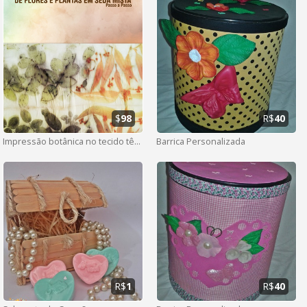
$
98
R$
40
Impressão botânica no tecido têxtil
Barrica Personalizada
R$
1
R$
40