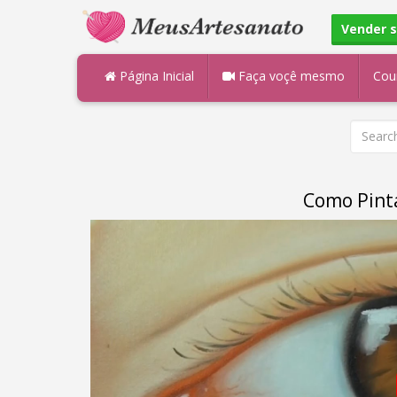
Vender 
Página Inicial
Faça voçê mesmo
Cou
Como Pinta