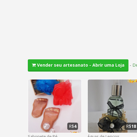
-
De
Vender seu artesanato - Abrir uma Loja
R$
4
R$
18
Sabonete de Pé
Águas de Lençois