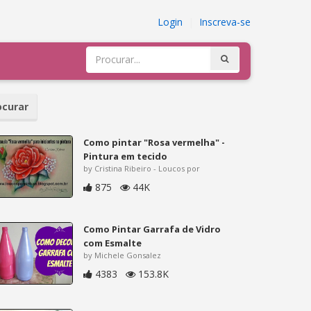
Login
|
Inscreva-se
curar
Como pintar "Rosa vermelha" -
Pintura em tecido
by Cristina Ribeiro - Loucos por
875
44K
Como Pintar Garrafa de Vidro
com Esmalte
by Michele Gonsalez
4383
153.8K