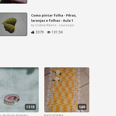
Como pintar folha - Pêras,
laranjas e folhas - Aula 1
by Cristina Ribeiro - Loucos por
3379
131.5K
R$
15
$
60
o de Prato Bolinho
PASSADEIRA