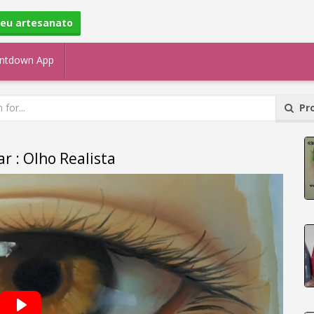
seu artesanato
ntdown App
Pro
r : Olho Realista