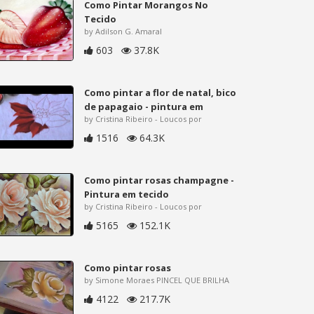
Como Pintar Morangos No
Tecido
by Adilson G. Amaral
603
37.8K
Como pintar a flor de natal, bico
de papagaio - pintura em
by Cristina Ribeiro - Loucos por
1516
64.3K
Como pintar rosas champagne -
Pintura em tecido
by Cristina Ribeiro - Loucos por
5165
152.1K
Como pintar rosas
by Simone Moraes PINCEL QUE BRILHA
4122
217.7K