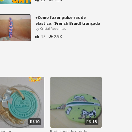
♥Como fazer pulseiras de
elástico: (French Braid) trançada
by Cristal Resenhas
47
2.9K
R$
10
R$
15
onetes
Porta fone de ouvido