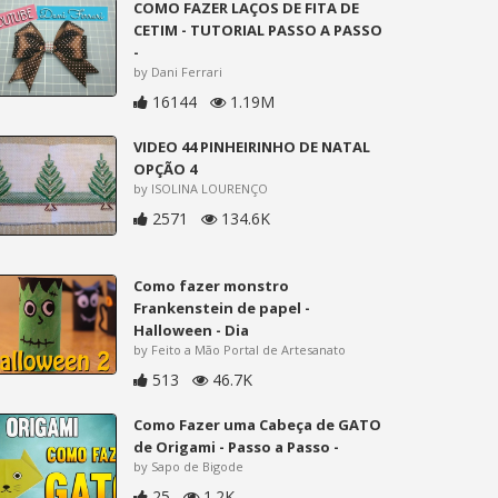
COMO FAZER LAÇOS DE FITA DE
CETIM - TUTORIAL PASSO A PASSO
-
by Dani Ferrari
16144
1.19M
VIDEO 44 PINHEIRINHO DE NATAL
OPÇÃO 4
by ISOLINA LOURENÇO
2571
134.6K
Como fazer monstro
Frankenstein de papel -
Halloween - Dia
by Feito a Mão Portal de Artesanato
513
46.7K
Como Fazer uma Cabeça de GATO
de Origami - Passo a Passo -
by Sapo de Bigode
25
1.2K