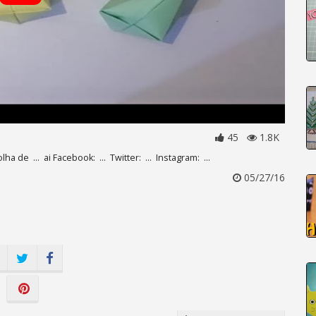
45
1.8K
de ... ai Facebook: ... Twitter: ... Instagram: ...
05/27/16