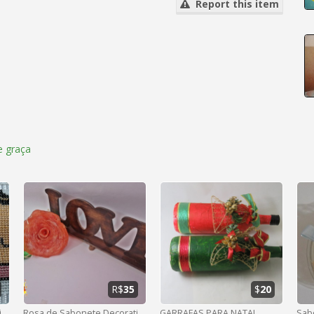
Report this item
 graça
R$
35
$
20
Toalhina de Mão baby Mônica
Rosa de Sabonete Decorativa
GARRAFAS PARA NATAL
Sab