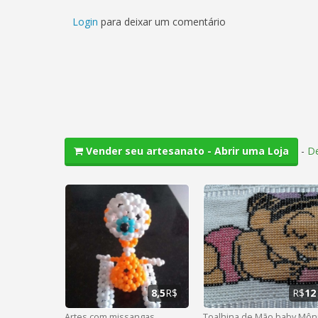
Login
para deixar um comentário
-
De
Vender seu artesanato - Abrir uma Loja
8,5
R$
R$
12
Artes com missangas