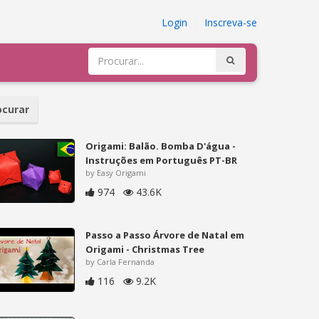
Login
|
Inscreva-se
curar
Origami: Balão. Bomba D'água -
Instruções em Português PT-BR
by Easy Origami
974
43.6K
Passo a Passo Árvore de Natal em
Origami - Christmas Tree
by Carla Fernanda
116
9.2K