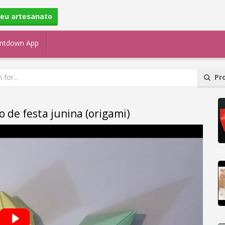
seu artesanato
ntdown App
Pro
 de festa junina (origami)