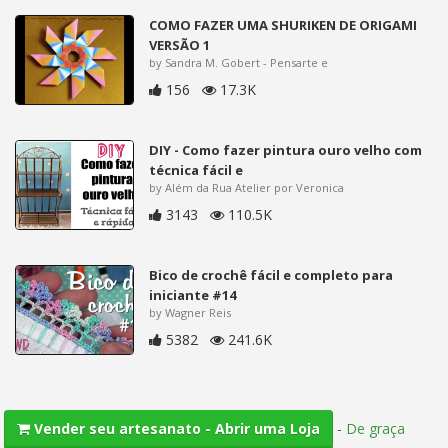
COMO FAZER UMA SHURIKEN DE ORIGAMI
VERSÃO 1
by Sandra M. Gobert - Pensarte e
156
17.3K
DIY - Como fazer pintura ouro velho com
técnica fácil e
by Além da Rua Atelier por Veronica
3143
110.5K
Bico de crochê fácil e completo para
iniciante #14
by Wagner Reis
5382
241.6K
-
De graça
Vender seu artesanato - Abrir uma Loja