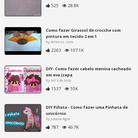
525
28.8K
Como fazer Girassol de crocche com
pintura em tecido 2 em 1
by Arteiros. com
2263
107.1K
DIY- Como fazer cabelo menina cacheado
em eva (capa
by Art´s da Indy
1537
55K
DIY Piñata - Como fazer uma Pinhata de
unicórnio
by Juliana Agra
787
40.7K