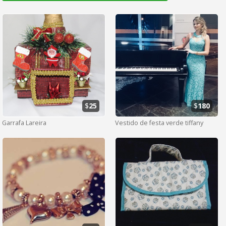
$
25
$
180
Garrafa Lareira
Vestido de festa verde tiffany