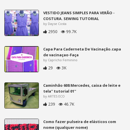
VESTIDO JEANS SIMPLES PARA VERÃO -
COSTURA. SEWING TUTORIAL
by Dayse Costa
2950
99.7K
Capa Para Caderneta De Vacinação.capa
de vacinaçao-Faça
by Capricho Feminino
29
3K
Caminhão 608 Mercedes, caixa de leite e
tela'' tutorial 01''
by ARTES ECO
239
46.7K
Como fazer pulseira de elásticos com
nome (qualquer nome)