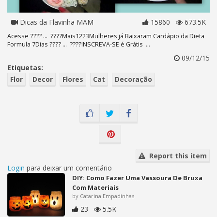
Dicas da Flavinha MAM
15860
673.5K
Acesse ???? ... ????Mais1223Mulheres já Baixaram Cardápio da Dieta
Formula 7Dias ???? ... ????INSCREVA-SE é Grátis ...
09/12/15
Etiquetas:
Flor
Decor
Flores
Cat
Decoração
Report this item
Login
para deixar um comentário
DIY: Como Fazer Uma Vassoura De Bruxa
Com Materiais
by Catarina Empadinhas
23
5.5K