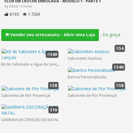
FLOR EM CROCHE ENROLADA - MODELO 1 - PARTE 1
by Edinir- Croche
6193
1.72M
-
De graça
Vender seu artesanato - Abrir uma Loja
R$
4
R$
40
Sabonetes Avulsos
Kit de Sabonete e Água de Lençois
R$
40
Barrica Personalizada
R$
8
R$
8
Sabonete de Flor Provençal
Sabonete de Flor Provençal
$
10
GARRAFA DECORAÇÃO DE NATAL