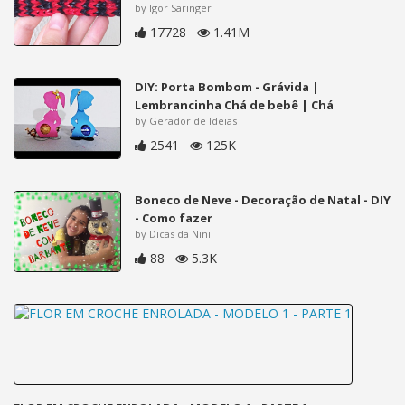
by Igor Saringer
17728
1.41M
DIY: Porta Bombom - Grávida |
Lembrancinha Chá de bebê | Chá
by Gerador de Ideias
2541
125K
Boneco de Neve - Decoração de Natal - DIY
- Como fazer
by Dicas da Nini
88
5.3K