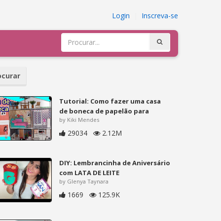
Login
|
Inscreva-se
curar
Tutorial: Como fazer uma casa
de boneca de papelão para
by Kiki Mendes
29034
2.12M
DIY: Lembrancinha de Aniversário
com LATA DE LEITE
by Glenya Taynara
1669
125.9K