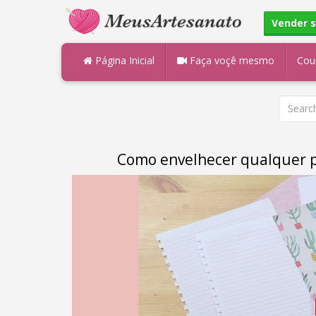
Vender 
Página Inicial
Faça voçê mesmo
Cou
Como envelhecer qualquer pa