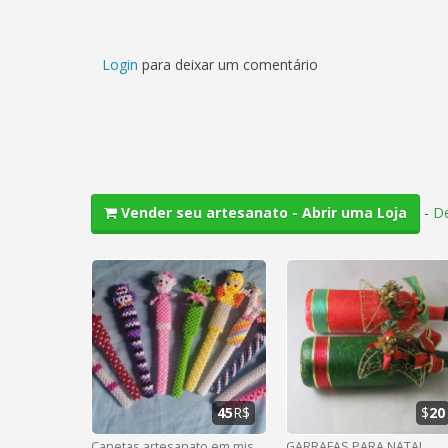
Login
para deixar um comentário
-
De
Vender seu artesanato - Abrir uma Loja
45
R$
$
20
Canetas artesanato em missangas
GARRAFAS PARA NATAL