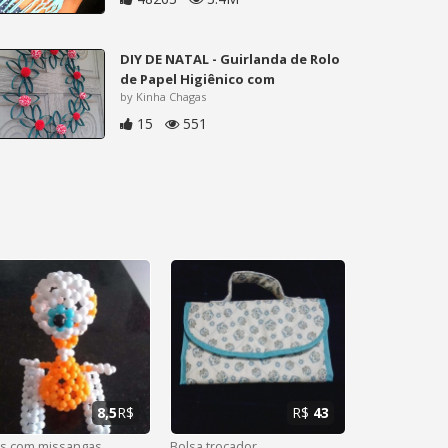
DIY DE NATAL - Guirlanda de Rolo
de Papel Higiênico com
by Kinha Chagas
15
551
8,5
R$
R$
43
es com missangas
Bolsa trocador