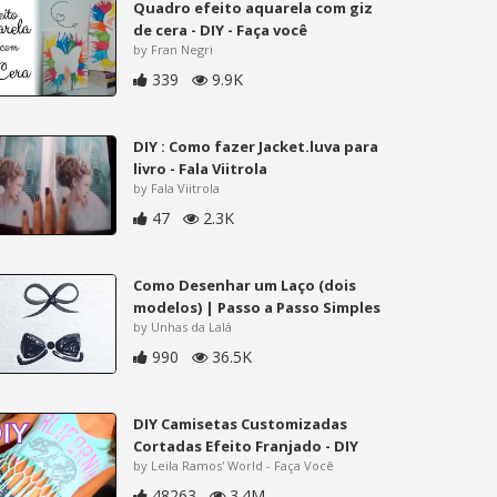
Quadro efeito aquarela com giz
de cera - DIY - Faça você
by Fran Negri
339
9.9K
DIY : Como fazer Jacket.luva para
livro - Fala Viitrola
by Fala Viitrola
47
2.3K
Como Desenhar um Laço (dois
modelos) | Passo a Passo Simples
by Unhas da Lalá
990
36.5K
DIY Camisetas Customizadas
Cortadas Efeito Franjado - DIY
by Leila Ramos' World - Faça Você
48263
3.4M