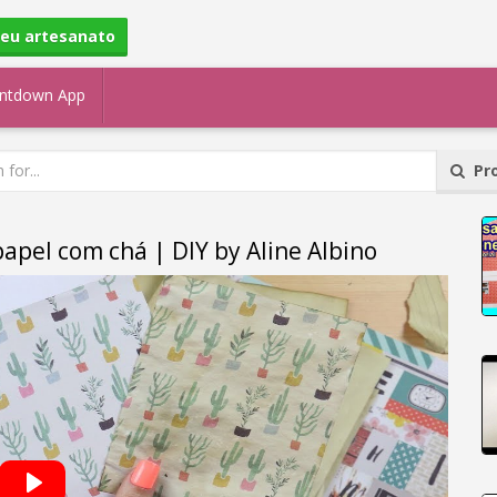
seu artesanato
ntdown App
Pro
pel com chá | DIY by Aline Albino