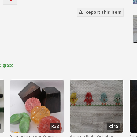
Report this item
 graça
R$
8
R$
15
Sabonete de Flor Provençal
Pano de Prato Pintinhos
Art