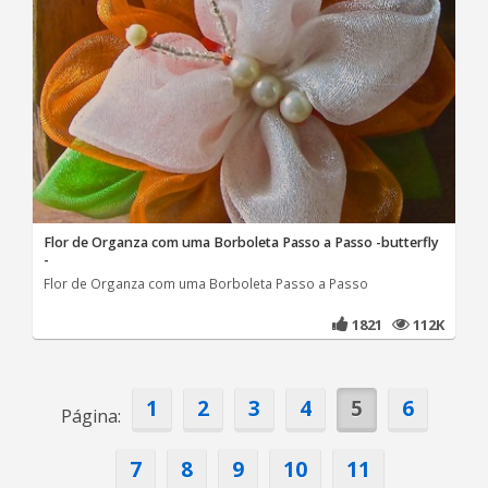
Flor de Organza com uma Borboleta Passo a Passo -butterfly
-
Flor de Organza com uma Borboleta Passo a Passo
1821
112K
1
2
3
4
5
6
Página:
7
8
9
10
11