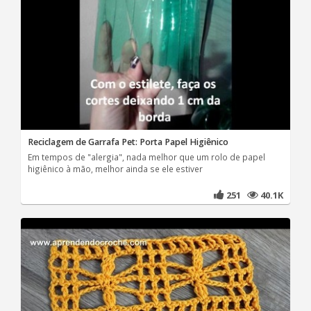
Reciclagem de Garrafa Pet: Porta Papel Higiênico
Em tempos de "alergia", nada melhor que um rolo de papel
higiênico à mão, melhor ainda se ele estiver
251
40.1K