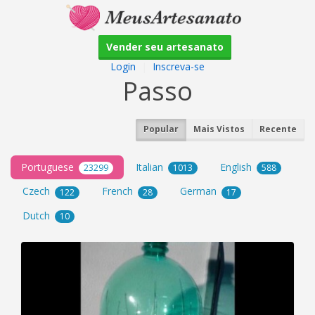
Vender seu artesanato
Login
|
Inscreva-se
Passo
Popular
Mais Vistos
Recente
Portuguese
Italian
English
23299
1013
588
Czech
French
German
122
28
17
Dutch
10