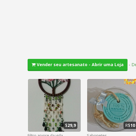
-
De
Vender seu artesanato - Abrir uma Loja
$
29,9
R$
10
Filtro arvore da vida.
Sabonetes