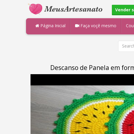
Vender 
Página Inicial
Faça voçê mesmo
Cou
Descanso de Panela em form