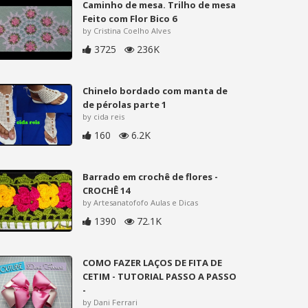
Caminho de mesa. Trilho de mesa
Feito com Flor Bico 6
by Cristina Coelho Alves
3725
236K
Chinelo bordado com manta de
de pérolas parte 1
by cida reis
160
6.2K
Barrado em crochê de flores -
CROCHÊ 14
by Artesanatofofo Aulas e Dicas
1390
72.1K
COMO FAZER LAÇOS DE FITA DE
CETIM - TUTORIAL PASSO A PASSO
-
by Dani Ferrari