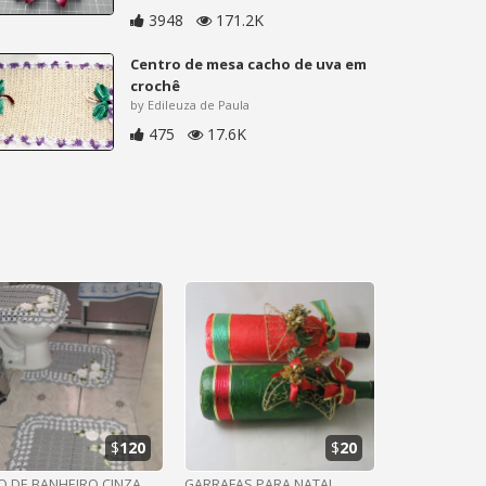
3948
171.2K
Centro de mesa cacho de uva em
crochê
by Edileuza de Paula
475
17.6K
$
120
$
20
O DE BANHEIRO CINZA
GARRAFAS PARA NATAL