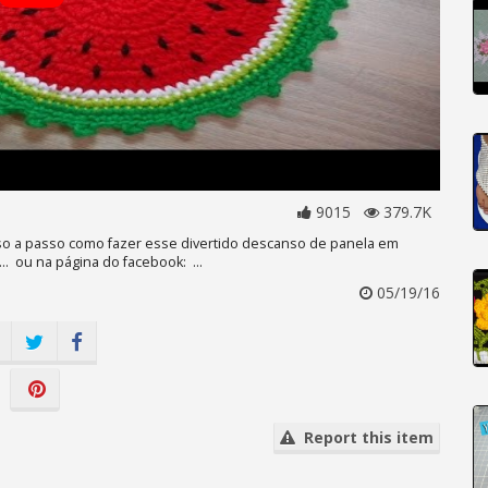
9015
379.7K
sso a passo como fazer esse divertido descanso de panela em
.. ou na página do facebook: ...
05/19/16
Report this item