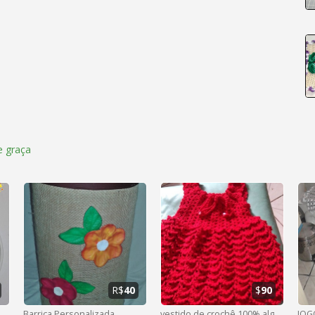
 graça
R$
40
$
90
Barrica Personalizada
vestido de crochê 100% algorão
JOG