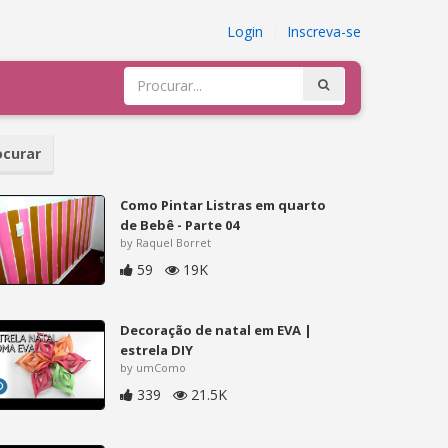
Login
|
Inscreva-se
curar
Como Pintar Listras em quarto
de Bebê - Parte 04
by Raquel Borret
59
19K
Decoração de natal em EVA |
estrela DIY
by umComo
339
21.5K